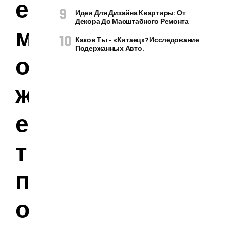
е
Идеи Для Дизайна Квартиры: От
Декора До Масштабного Ремонта
м
Каков Ты – «китаец»? Исследование
Подержанных Авто.
о
ж
е
т
п
о