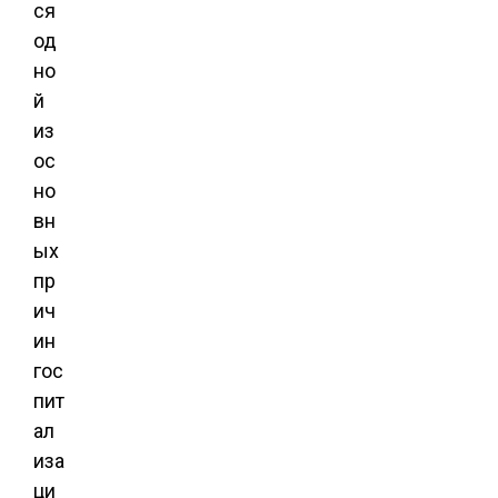
ся
од
но
й
из
ос
но
вн
ых
пр
ич
ин
гос
пит
ал
иза
ци