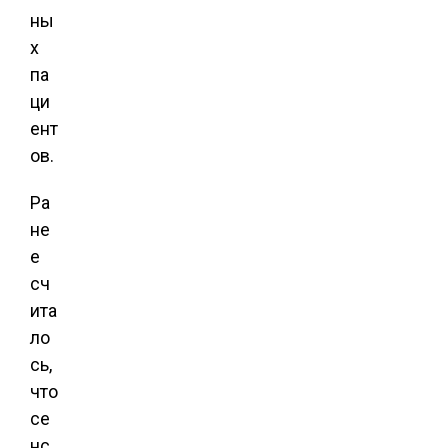
ны
х
па
ци
ент
ов.
Ра
не
е
сч
ита
ло
сь,
что
се
нс