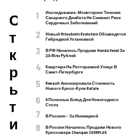
Исследование: Мониторинг Течения
О
Сахарного Диабета Не Снижает Риск
Сердечных Заболеваний
т
Новый Mitsubishi Evolution Обзаведется
Гибридной Установкой
к
В РФ Начались Продажи Honda Vezel За
2,5 Млн Рублей
р
Квартира На Ресторанной Улице В
Санкт-Петербурге
ы
Renault Анонсировала Стоимость
Нового Кросс-Купе Rafale
5 Полезных Блюд Для Новогоднего
т
Стола
В Россию – За Иномаркой
и
В России Начались Продажи Нового
Кроссовера Changan CS55PLUS