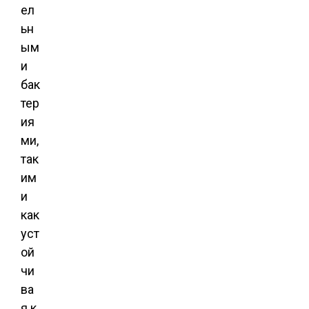
ел
ьн
ым
и
бак
тер
ия
ми,
так
им
и
как
уст
ой
чи
ва
я к