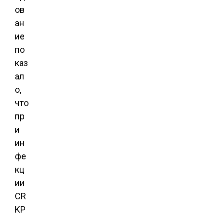
ов
ан
ие
по
каз
ал
о,
что
пр
и
ин
фе
кц
ии
CR
KP