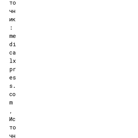
то
чн
ик
:
me
di
ca
lx
pr
es
s.
co
m
,
Ис
то
чн