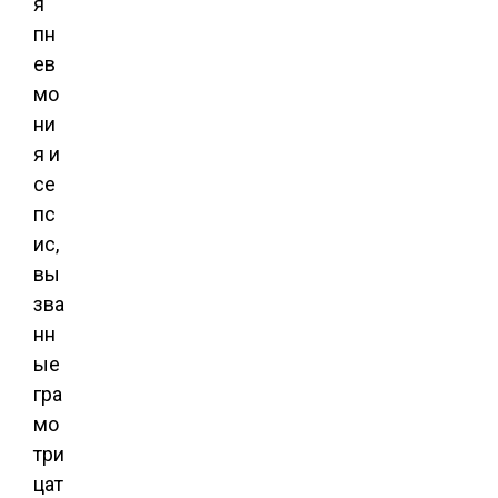
я
пн
ев
мо
ни
я и
се
пс
ис,
вы
зва
нн
ые
гра
мо
три
цат