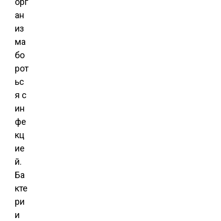
орг
ан
из
ма
бо
рот
ьс
я с
ин
фе
кц
ие
й.
Ба
кте
ри
и