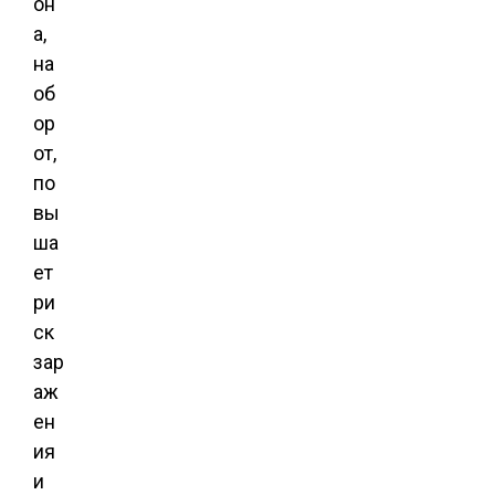
он
а,
на
об
ор
от,
по
вы
ша
ет
ри
ск
зар
аж
ен
ия
и