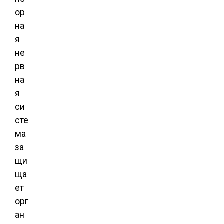
ор
на
я
не
рв
на
я
си
сте
ма
за
щи
ща
ет
орг
ан