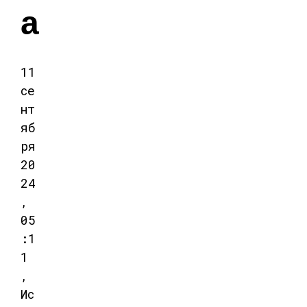
а
11
се
нт
яб
ря
20
24
,
05
:1
1
,
Ис