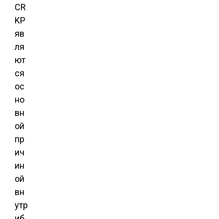
CR
KP
яв
ля
ют
ся
ос
но
вн
ой
пр
ич
ин
ой
вн
утр
иб