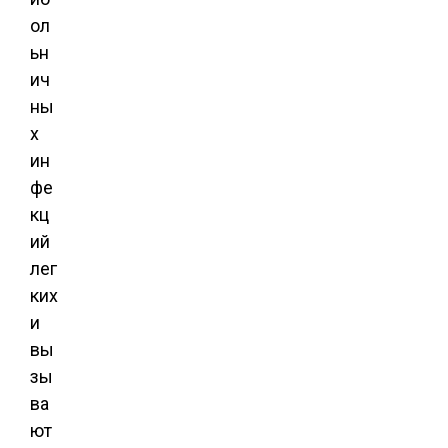
ол
ьн
ич
ны
х
ин
фе
кц
ий
лег
ких
и
вы
зы
ва
ют