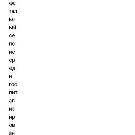
фа
тал
ьн
ый
се
пс
ис
ср
ед
и
гос
пит
ал
из
ир
ов
ан