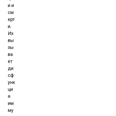
и и
см
ерт
и.
Их
вы
зы
ва
ет
ди
сф
унк
ци
я
им
му