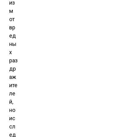
из
м
от
вр
ед
ны
х
раз
др
аж
ите
ле
й,
но
ис
сл
ед