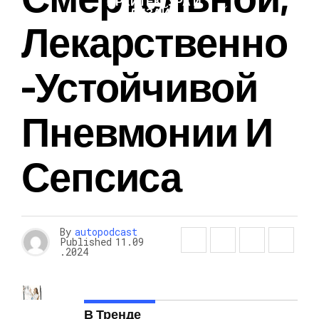
АРХИТЕКТУРА И
ДИЗАЙН
Лекарственно
-устойчивой
Пневмонии И
Сепсиса
By
autopodcast
Published
11.09
.2024
В Тренде