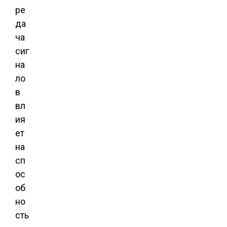
ре
да
ча
сиг
на
ло
в
вл
ия
ет
на
сп
ос
об
но
сть