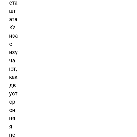
ета
шт
ата
Ка
нза
с
изу
ча
ют,
как
дв
уст
ор
он
ня
я
пе