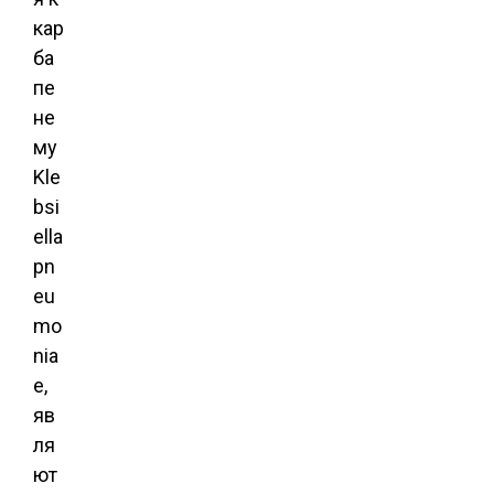
кар
ба
пе
не
му
Kle
bsi
ella
pn
eu
mo
nia
e,
яв
ля
ют