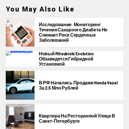
You May Also Like
Исследование: Мониторинг
Течения Сахарного Диабета Не
Снижает Риск Сердечных
Заболеваний
Новый Mitsubishi Evolution
Обзаведется Гибридной
Установкой
В РФ Начались Продажи Honda Vezel
За 2,5 Млн Рублей
Квартира На Ресторанной Улице В
Санкт-Петербурге