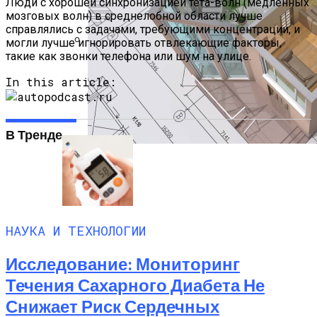
Люди с хорошей синхронизацией тета-волн (медленных
мозговых волн) в среднелобной области лучше
справлялись с задачами, требующими концентрации, и
могли лучше игнорировать отвлекающие факторы,
такие как звонки телефона или шум на улице.
Исследование Показало, Что Польза
От Содержания Домашнего Животного
In this article:
Может Быть Переоценена
В Тренде
Программы Планировки Квартир,
Которые Облегчат Ваш Ремонт
НАУКА И ТЕХНОЛОГИИ
Исследование: Мониторинг
Течения Сахарного Диабета Не
Снижает Риск Сердечных