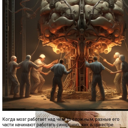
Иммунные Пути Могут Помешать
Заживлению Легких После Вирусной
Инфекции
Дизайн Квартиры Студии 40 Кв. М: Идеи
Для Оформления И Зонирования
Когда мозг работает над чем-то сложным, разные его
части начинают работать синхронно, как в оркестре.