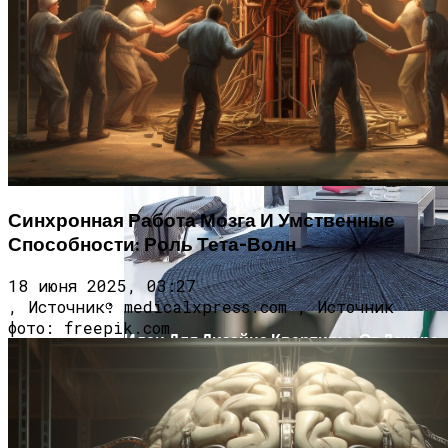
Врач Денисова Сообщила, Что
Избыточное Употребление Кофе И
Жирной Пищи Приводит К
Исследователи Выявили Механизм
Тромбообразованию
Аллергического Зуда И Показали, Что
Его Можно Заблокировать
Синхронная Работа Мозга И Умственные
Способности: Роль Тета-Волн
18 июня 2025, 03:27
, Источник: medicalxpress.com , Источник
фото: freepik.com
Идеи Для Дизайна Квартиры: От Декора
До Масштабного Ремонта