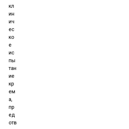
кл
ин
ич
ес
ко
е
ис
пы
тан
ие
кр
ем
а,
пр
ед
отв