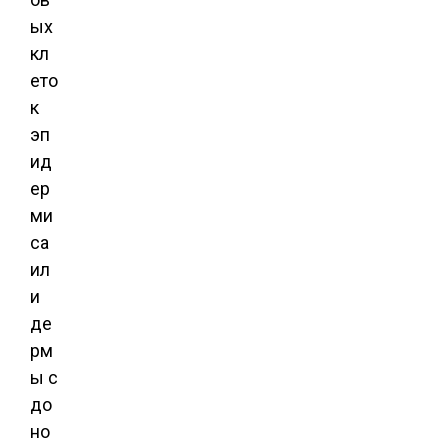
ых
кл
ето
к
эп
ид
ер
ми
са
ил
и
де
рм
ы с
до
но