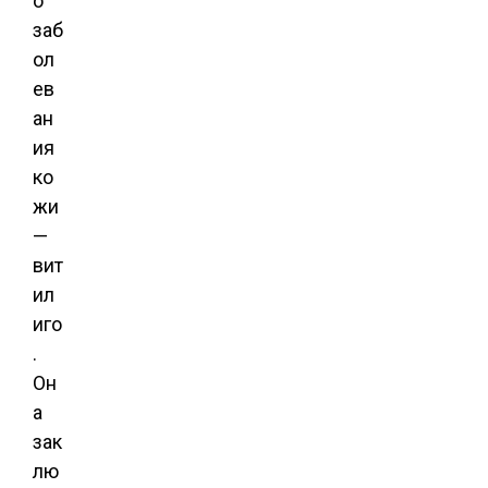
о
заб
ол
ев
ан
ия
ко
жи
—
вит
ил
иго
.
Он
а
зак
лю