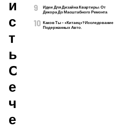
и
Идеи Для Дизайна Квартиры: От
Декора До Масштабного Ремонта
с
Каков Ты – «китаец»? Исследование
Подержанных Авто.
т
ы
С
е
ч
е