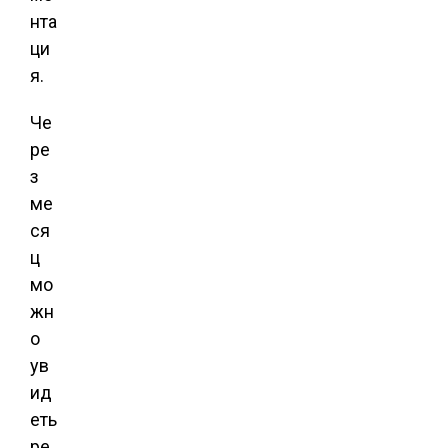
нта
ци
я.
Че
ре
з
ме
ся
ц
мо
жн
о
ув
ид
еть
ре