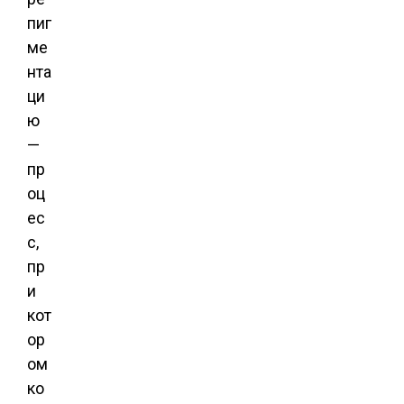
пиг
ме
нта
ци
ю
—
пр
оц
ес
с,
пр
и
кот
ор
ом
ко