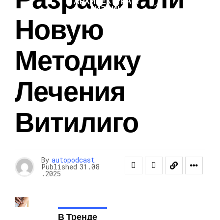
АРХИТЕКТУРА И
ДИЗАЙН
Новую
Методику
Лечения
Витилиго
By
autopodcast
Published
31.08
.2025
В Тренде