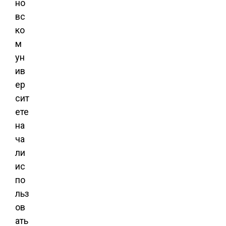
но
вс
ко
м
ун
ив
ер
сит
ете
на
ча
ли
ис
по
льз
ов
ать