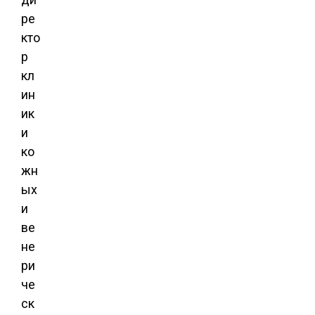
ре
кто
р
кл
ин
ик
и
ко
жн
ых
и
ве
не
ри
че
ск