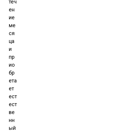
теч
ен
ие
ме
ся
ца
и
пр
ио
бр
ета
ет
ест
ест
ве
нн
ый