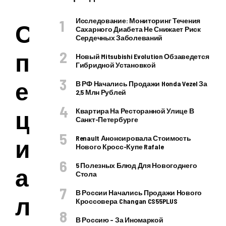
Исследование: Мониторинг Течения
С
Сахарного Диабета Не Снижает Риск
Сердечных Заболеваний
п
Новый Mitsubishi Evolution Обзаведется
Гибридной Установкой
е
В РФ Начались Продажи Honda Vezel За
2,5 Млн Рублей
ц
Квартира На Ресторанной Улице В
Санкт-Петербурге
и
Renault Анонсировала Стоимость
Нового Кросс-Купе Rafale
5 Полезных Блюд Для Новогоднего
а
Стола
В России Начались Продажи Нового
л
Кроссовера Changan CS55PLUS
В Россию – За Иномаркой