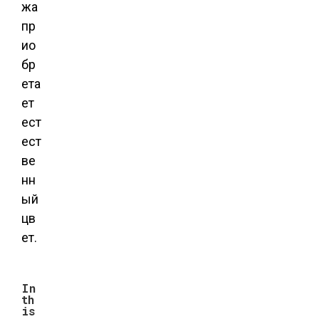
жа
пр
ио
бр
ета
ет
ест
ест
ве
нн
ый
цв
ет.
In
th
is