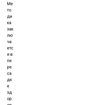
Ме
то
ди
ка
зак
лю
ча
етс
я в
пе
ре
са
дк
е
зд
ор
ов