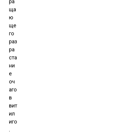
ра
ща
ю
ще
го
раз
ра
ста
ни
е
оч
аго
в
вит
ил
иго
.