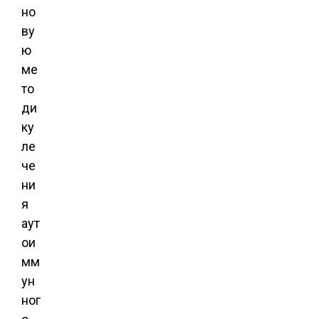
но
ву
ю
ме
то
ди
ку
ле
че
ни
я
аут
ои
мм
ун
ног