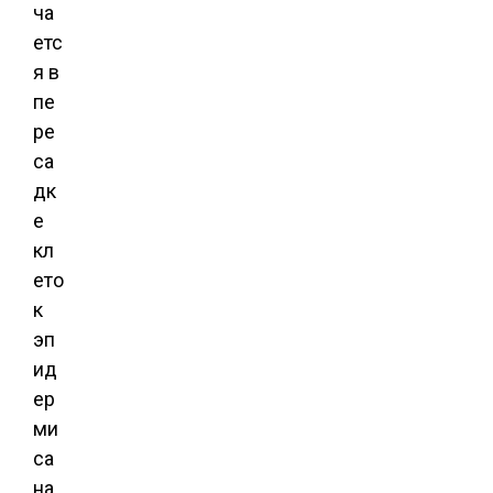
ча
етс
я в
пе
ре
са
дк
е
кл
ето
к
эп
ид
ер
ми
са
на