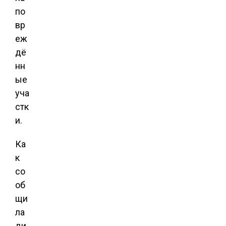
по
вр
еж
дё
нн
ые
уча
стк
и.
Ка
к
со
об
щи
ла
ди