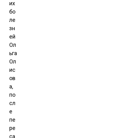
их
бо
ле
зн
ей
Ол
ьга
Ол
ис
ов
а,
по
сл
е
пе
ре
са