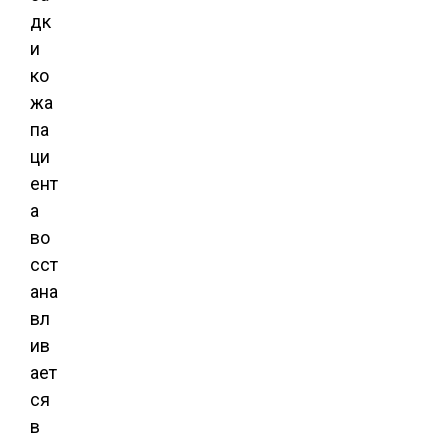
дк
и
ко
жа
па
ци
ент
а
во
сст
ана
вл
ив
ает
ся
в