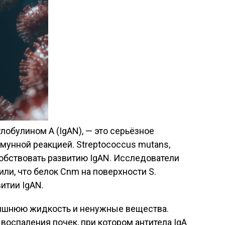
лобулином A (IgAN), — это серьёзное
мунной реакцией. Streptococcus mutans,
бствовать развитию IgAN. Исследователи
ли, что белок Cnm на поверхности S.
итии IgAN.
лишнюю жидкость и ненужные вещества.
воспаления почек, при котором антитела IgA