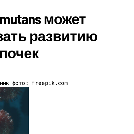
s mutans может
вать развитию
почек
чник фото: freepik.com