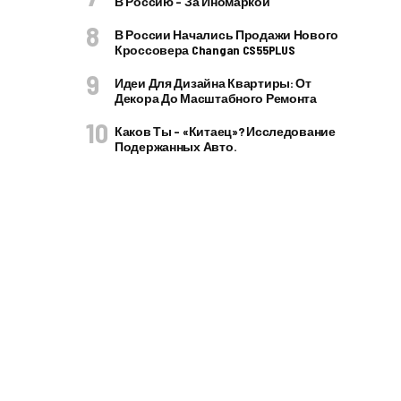
В Россию – За Иномаркой
В России Начались Продажи Нового
Кроссовера Changan CS55PLUS
Идеи Для Дизайна Квартиры: От
Декора До Масштабного Ремонта
Каков Ты – «китаец»? Исследование
Подержанных Авто.