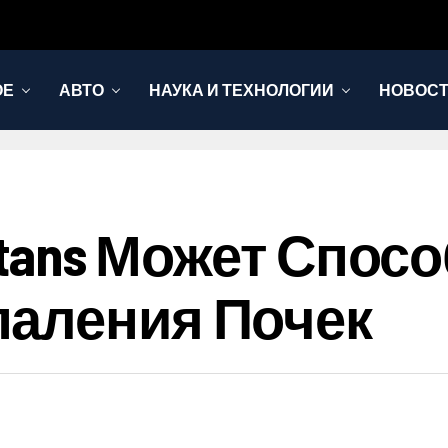
ОЕ
АВТО
НАУКА И ТЕХНОЛОГИИ
НОВОС
Mutans Может Спос
паления Почек