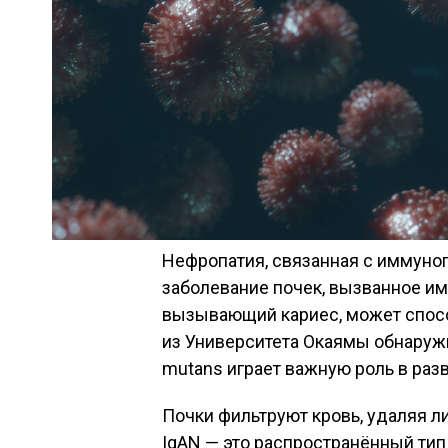
Нефропатия, связанная с иммуног
заболевание почек, вызванное им
вызывающий кариес, может спосо
из Университета Окаямы обнаружи
mutans играет важную роль в разв
Почки фильтруют кровь, удаляя 
IgAN — это распространённый тип 