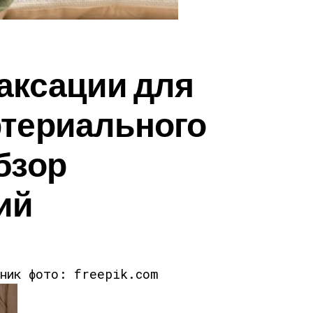
аксации для
ртериального
бзор
ий
чник фото: freepik.com