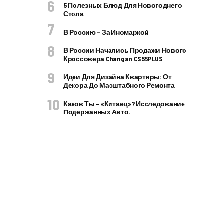
5 Полезных Блюд Для Новогоднего
Стола
В Россию – За Иномаркой
В России Начались Продажи Нового
Кроссовера Changan CS55PLUS
Идеи Для Дизайна Квартиры: От
Декора До Масштабного Ремонта
Каков Ты – «китаец»? Исследование
Подержанных Авто.