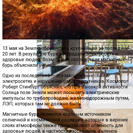
Кишечные Бактерии Влияют На
13 мая на Землю обрушилась крупнейшая за последние
20 лет. В результате бури пострадали электросети и
Реакцию На Иммунотерапию У
здоровье людей. Возможные последствия магнитных
Пациентов С Мезотелиомой
бурь объяснили ученые.
Одно из последствий — это масштабные сбои в
электросетях и нарушение работы спутников. Космолог
Роберт Стинбург объяснил, что при высокой активности
Солнца поле Земли может посылать электрические
Дизайн Квартиры Студии 40 Кв. М: Идеи
импульсы по трубопроводам, железнодорожным путям,
Для Оформления И Зонирования
ЛЭП, которых там не должно быть.
Магнитные бури являются крупным источником
солнечной и космической радиации, которые в верхних
слоях атмосферы также представляют опасность для
здоровья людей, в частности пассажиров и членов