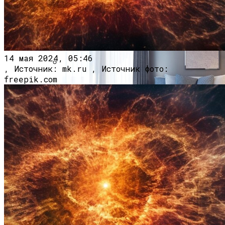
Врач Денисова Сообщила, Что
Избыточное Употребление Кофе И
14 мая 2024, 05:46
Жирной Пищи Приводит К
, Источник: mk.ru , Источник фото:
Тромбообразованию
freepik.com
Молодые Люди С Увеличенным Левым
Гиппокампом Склонны К Усилению
Симптомов Депрессии В Сложных
Жизненных Обстоятельствах
Идеи Для Дизайна Квартиры: От Декора
До Масштабного Ремонта