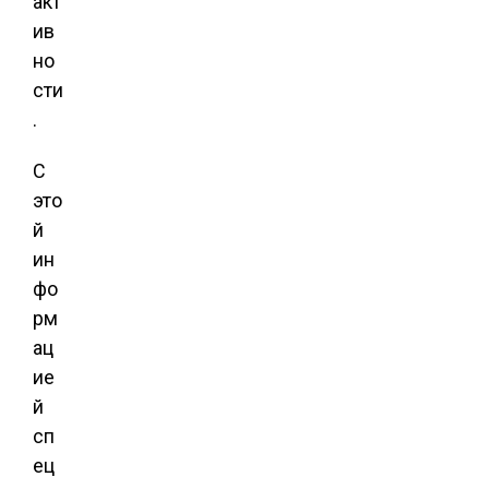
акт
ив
но
сти
.
С
это
й
ин
фо
рм
ац
ие
й
сп
ец