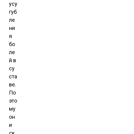
усу
губ
ле
ни
я
бо
ле
й в
су
ста
ве.
По
это
му
он
и
ск