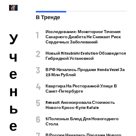
В Тренде
Исследование: Мониторинг Течения
У
Сахарного Диабета Не Снижает Риск
Сердечных Заболеваний
ч
Новый Mitsubishi Evolution Обзаведется
Гибридной Установкой
е
В РФ Начались Продажи Honda Vezel За
2,5 Млн Рублей
н
Квартира На Ресторанной Улице В
Санкт-Петербурге
ы
Renault Анонсировала Стоимость
Нового Кросс-Купе Rafale
5 Полезных Блюд Для Новогоднего
е
Стола
В России Начались Продажи Нового