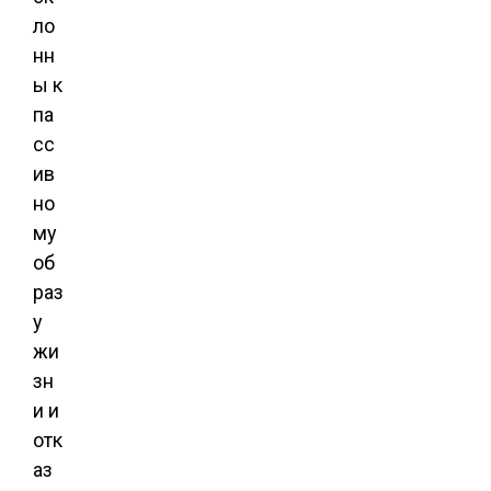
ло
нн
ы к
па
сс
ив
но
му
об
раз
у
жи
зн
и и
отк
аз