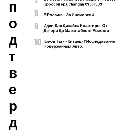
п
Кроссовера Changan CS55PLUS
В Россию – За Иномаркой
о
Идеи Для Дизайна Квартиры: От
Декора До Масштабного Ремонта
д
Каков Ты – «китаец»? Исследование
Подержанных Авто.
т
в
е
р
д