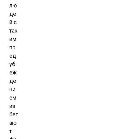
лю
де
й с
так
им
пр
ед
уб
еж
де
ни
ем
из
бег
аю
т