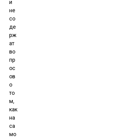
и
не
со
де
рж
ат
во
пр
ос
ов
о
то
м,
как
на
са
мо