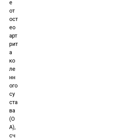
е
от
ост
ео
арт
рит
а
ко
ле
нн
ого
су
ста
ва
(О
А),
сч