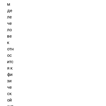
м
де
ле
че
ло
ве
к
отн
ос
итс
я к
фи
зи
че
ск
ой