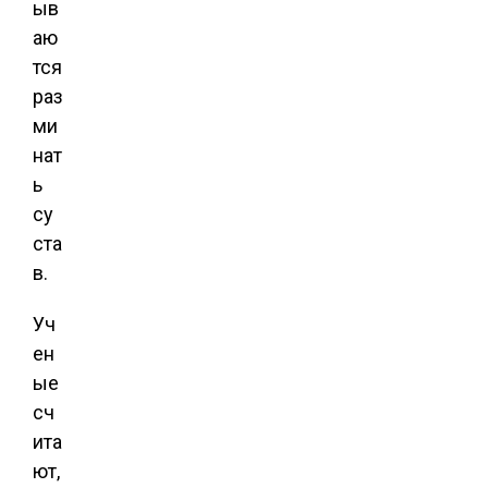
ыв
аю
тся
раз
ми
нат
ь
су
ста
в.
Уч
ен
ые
сч
ита
ют,