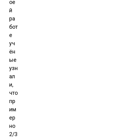
ое
й
ра
бот
е
уч
ён
ые
узн
ал
и,
что
пр
им
ер
но
2/3