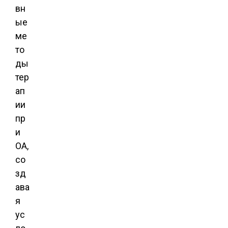
вн
ые
ме
то
ды
тер
ап
ии
пр
и
ОА,
со
зд
ава
я
ус