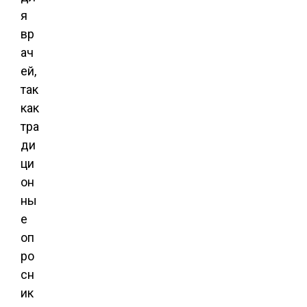
я
вр
ач
ей,
так
как
тра
ди
ци
он
ны
е
оп
ро
сн
ик