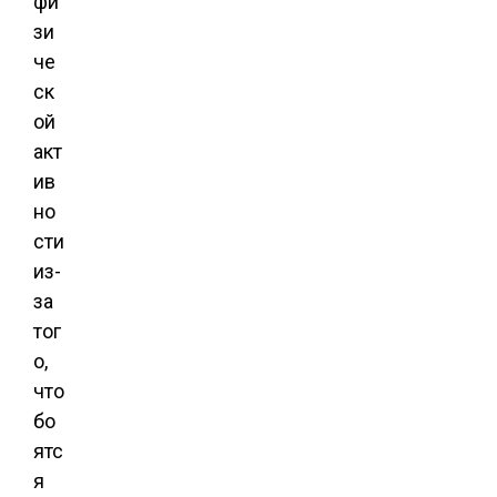
фи
зи
че
ск
ой
акт
ив
но
сти
из-
за
тог
о,
что
бо
ятс
я