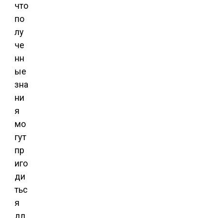
что
по
лу
че
нн
ые
зна
ни
я
мо
гут
пр
иго
ди
тьс
я
дл