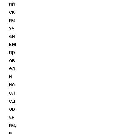
ий
ск
ие
уч
ен
ые
пр
ов
ел
и
ис
сл
ед
ов
ан
ие,
в