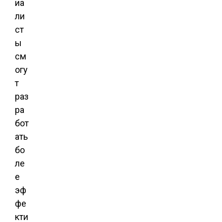
иа
ли
ст
ы
см
огу
т
раз
ра
бот
ать
бо
ле
е
эф
фе
кти