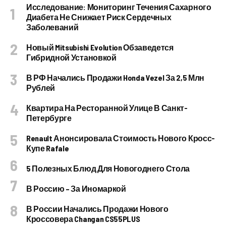
Исследование: Мониторинг Течения Сахарного
Диабета Не Снижает Риск Сердечных
Заболеваний
Новый Mitsubishi Evolution Обзаведется
Гибридной Установкой
В РФ Начались Продажи Honda Vezel За 2,5 Млн
Рублей
Квартира На Ресторанной Улице В Санкт-
Петербурге
Renault Анонсировала Стоимость Нового Кросс-
Купе Rafale
5 Полезных Блюд Для Новогоднего Стола
В Россию – За Иномаркой
В России Начались Продажи Нового
Кроссовера Changan CS55PLUS