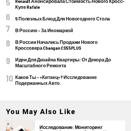
Renault Анонсировала Стоимость Нового Кросс-
Купе Rafale
5 Полезных Блюд Для Новогоднего Стола
В Россию – За Иномаркой
В России Начались Продажи Нового
Кроссовера Changan CS55PLUS
Идеи Для Дизайна Квартиры: От Декора До
Масштабного Ремонта
Каков Ты – «китаец»? Исследование
Подержанных Авто.
You May Also Like
Исследование: Мониторинг