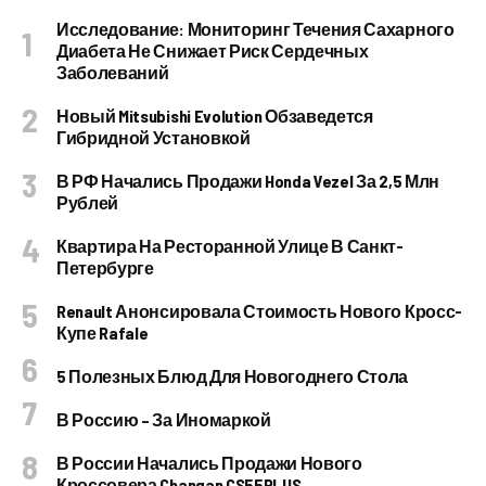
Исследование: Мониторинг Течения Сахарного
Диабета Не Снижает Риск Сердечных
Заболеваний
Новый Mitsubishi Evolution Обзаведется
Гибридной Установкой
В РФ Начались Продажи Honda Vezel За 2,5 Млн
Рублей
Квартира На Ресторанной Улице В Санкт-
Петербурге
Renault Анонсировала Стоимость Нового Кросс-
Купе Rafale
5 Полезных Блюд Для Новогоднего Стола
В Россию – За Иномаркой
В России Начались Продажи Нового
Кроссовера Changan CS55PLUS