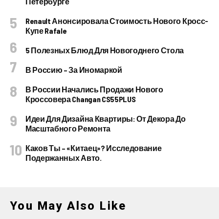
Петербурге
Renault Анонсировала Стоимость Нового Кросс-
Купе Rafale
5 Полезных Блюд Для Новогоднего Стола
В Россию – За Иномаркой
В России Начались Продажи Нового
Кроссовера Changan CS55PLUS
Идеи Для Дизайна Квартиры: От Декора До
Масштабного Ремонта
Каков Ты – «китаец»? Исследование
Подержанных Авто.
You May Also Like