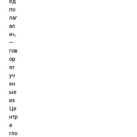
ед
по
лаг
ал
и»,
—
гов
ор
ят
уч
ен
ые
из
Це
нтр
а
гло