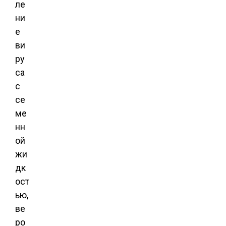
ле
ни
е
ви
ру
са
с
се
ме
нн
ой
жи
дк
ост
ью,
ве
ро