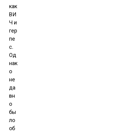
как
ВИ
Ч и
гер
пе
с.
Од
нак
о
не
да
вн
о
бы
ло
об