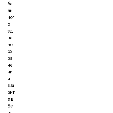
ба
ль
ног
о
зд
ра
во
ох
ра
не
ни
я
Ша
рит
е в
Бе
рл