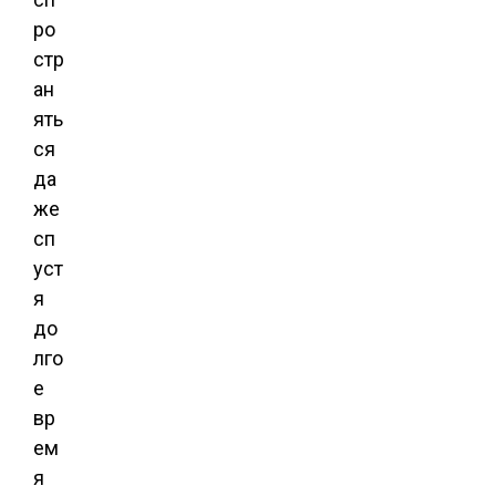
ро
стр
ан
ять
ся
да
же
сп
уст
я
до
лго
е
вр
ем
я