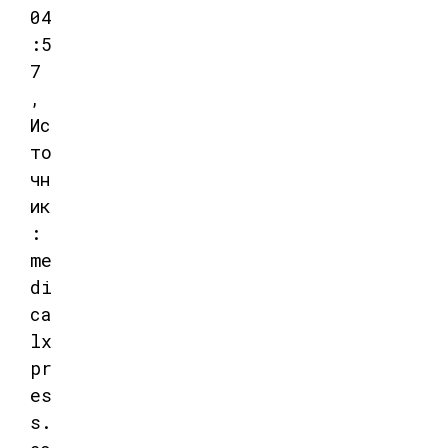
04
:5
7
,
Ис
то
чн
ик
:
me
di
ca
lx
pr
es
s.