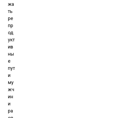
жа
ть
ре
пр
од
укт
ив
ны
е
пут
и
му
жч
ин
и
ра
сп