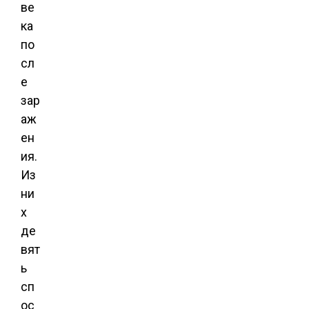
ве
ка
по
сл
е
зар
аж
ен
ия.
Из
ни
х
де
вят
ь
сп
ос