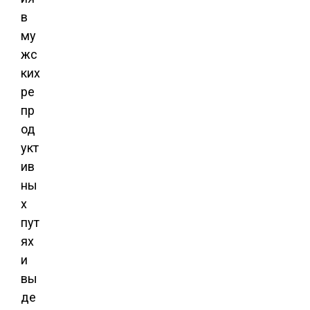
в
му
жс
ких
ре
пр
од
укт
ив
ны
х
пут
ях
и
вы
де