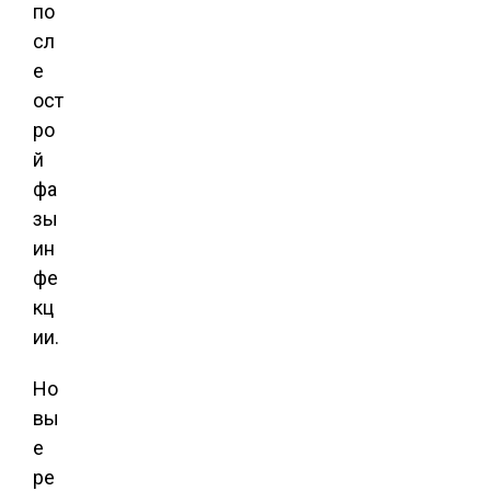
по
сл
е
ост
ро
й
фа
зы
ин
фе
кц
ии.
Но
вы
е
ре