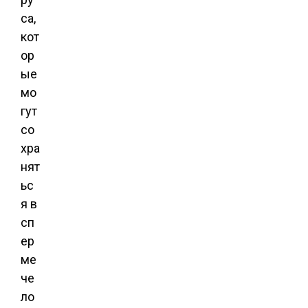
са,
кот
ор
ые
мо
гут
со
хра
нят
ьс
я в
сп
ер
ме
че
ло