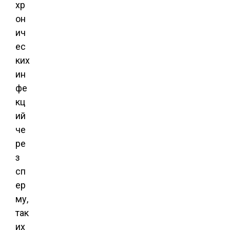
хр
он
ич
ес
ких
ин
фе
кц
ий
че
ре
з
сп
ер
му,
так
их