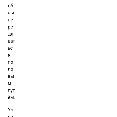
об
ны
пе
ре
да
ват
ьс
я
по
ло
вы
м
пут
ём.
Уч
ён