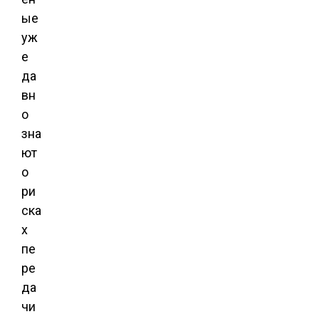
ые
уж
е
да
вн
о
зна
ют
о
ри
ска
х
пе
ре
да
чи