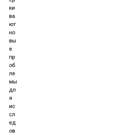
ки
ва
ют
но
вы
е
пр
об
ле
мы
дл
я
ис
сл
ед
ов