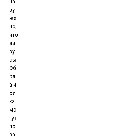
на
ру
же
но,
что
ви
ру
сы
Эб
ол
а и
Зи
ка
мо
гут
по
ра