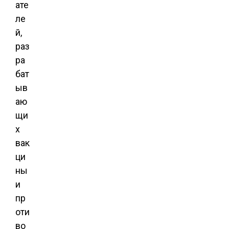
ате
ле
й,
раз
ра
бат
ыв
аю
щи
х
вак
ци
ны
и
пр
оти
во