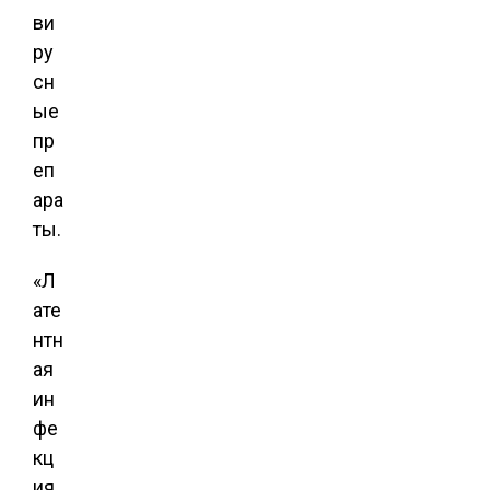
ви
ру
сн
ые
пр
еп
ара
ты.
«Л
ате
нтн
ая
ин
фе
кц
ия