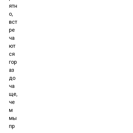
ятн
о,
вст
ре
ча
ют
ся
гор
аз
до
ча
ще,
че
м
мы
пр