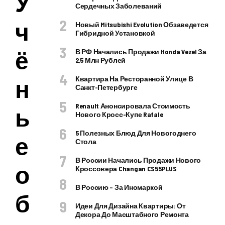
У
Сердечных Заболеваний
ч
Новый Mitsubishi Evolution Обзаведется
Гибридной Установкой
ё
В РФ Начались Продажи Honda Vezel За
2,5 Млн Рублей
н
Квартира На Ресторанной Улице В
Санкт-Петербурге
Renault Анонсировала Стоимость
ы
Нового Кросс-Купе Rafale
5 Полезных Блюд Для Новогоднего
е
Стола
В России Начались Продажи Нового
о
Кроссовера Changan CS55PLUS
В Россию – За Иномаркой
б
Идеи Для Дизайна Квартиры: От
Декора До Масштабного Ремонта