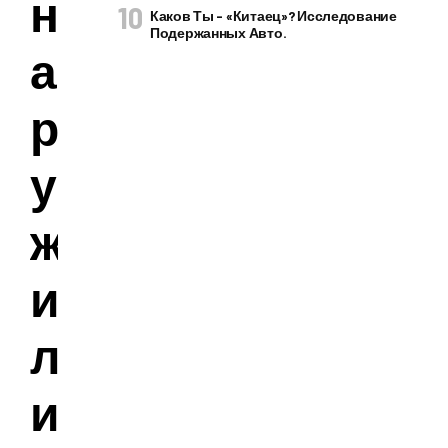
н
Каков Ты – «китаец»? Исследование
Подержанных Авто.
а
р
у
ж
и
л
и