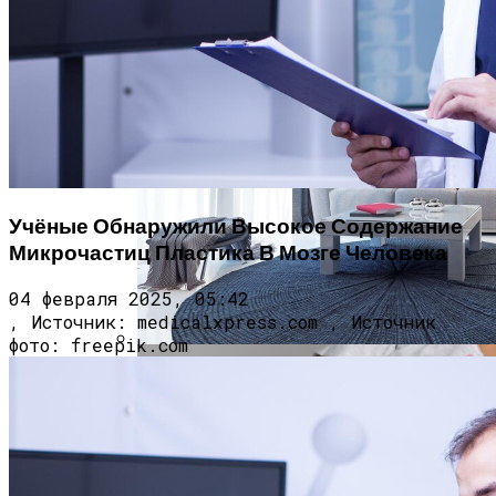
Врач Денисова Сообщила, Что
Избыточное Употребление Кофе И
Жирной Пищи Приводит К
Новая Вакцина На Основе МРНК
Тромбообразованию
Эффективнее Других Снижает Тяжесть
Заболевания Оспой У Приматов
Учёные Обнаружили Высокое Содержание
Микрочастиц Пластика В Мозге Человека
04 февраля 2025, 05:42
, Источник: medicalxpress.com , Источник
фото: freepik.com
Идеи Для Дизайна Квартиры: От Декора
До Масштабного Ремонта