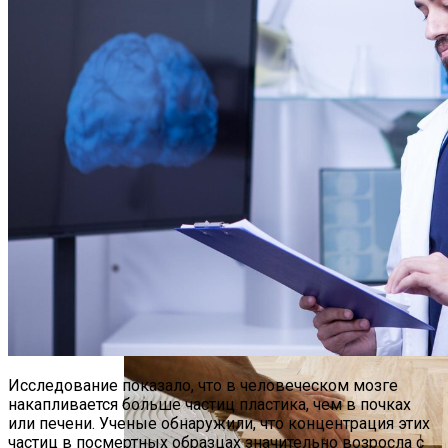
Установлено, Что Менструальный
Цикл Влияет На Распространение
Мутантных Клеток В Ткани Молочной
Железы
Дизайн Квартиры Студии 40 Кв. М: Идеи
Для Оформления И Зонирования
Исследование показало, что в человеческом мозге
накапливается больше частиц пластика, чем в почках
или печени. Ученые обнаружили, что концентрация этих
частиц в посмертных образцах значительно возросла с