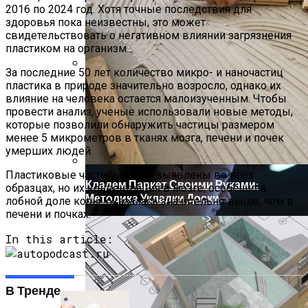
2016 по 2024 год. Хотя точные последствия для
здоровья пока неизвестны, это может
свидетельствовать о негативном влиянии загрязнения
пластиком на организм.
За последние 50 лет количество микро- и наночастиц
пластика в природе значительно возросло, однако их
Новый Метод Сканирования Мозга
влияние на человека остается малоизученным. Чтобы
Помогает Выявить Причины
провести анализ, ученые использовали новые методы,
Депрессии
которые позволили обнаружить частицы размером
менее 5 микрометров в тканях мозга, печени и почек
умерших людей.
Пластиковые частицы были выявлены во всех
Кладем Паркет Своими Руками:
образцах, но их концентрация в мозге, особенно в
Методика Укладки Доски
лобной доле коры, оказалась значительно выше, чем в
печени и почках.
In this article:
В Тренде