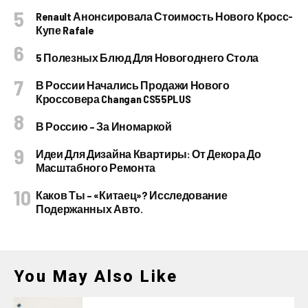
Renault Анонсировала Стоимость Нового Кросс-
Купе Rafale
5 Полезных Блюд Для Новогоднего Стола
В России Начались Продажи Нового
Кроссовера Changan CS55PLUS
В Россию – За Иномаркой
Идеи Для Дизайна Квартиры: От Декора До
Масштабного Ремонта
Каков Ты – «китаец»? Исследование
Подержанных Авто.
You May Also Like