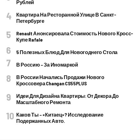
Рублей
Квартира На Ресторанной Улице В Санкт-
Петербурге
Renault Анонсировала Стоимость Нового Кросс-
Купе Rafale
5 Полезных Блюд Для Новогоднего Стола
В Россию – За Иномаркой
В России Начались Продажи Нового
Кроссовера Changan CS55PLUS
Идеи Для Дизайна Квартиры: От Декора До
Масштабного Ремонта
Каков Ты – «китаец»? Исследование
Подержанных Авто.