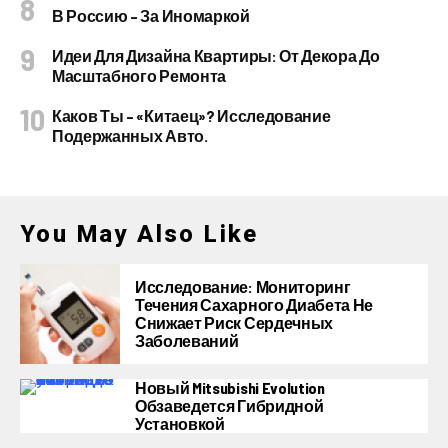
В Россию – За Иномаркой
Идеи Для Дизайна Квартиры: От Декора До
Масштабного Ремонта
Каков Ты – «китаец»? Исследование
Подержанных Авто.
You May Also Like
Исследование: Мониторинг
Течения Сахарного Диабета Не
Снижает Риск Сердечных
Заболеваний
Новый Mitsubishi Evolution
Обзаведется Гибридной
Установкой