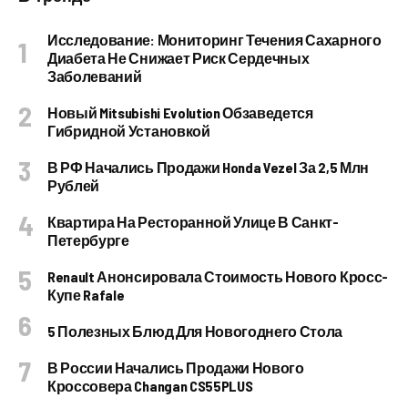
Исследование: Мониторинг Течения Сахарного
Диабета Не Снижает Риск Сердечных
Заболеваний
Новый Mitsubishi Evolution Обзаведется
Гибридной Установкой
В РФ Начались Продажи Honda Vezel За 2,5 Млн
Рублей
Квартира На Ресторанной Улице В Санкт-
Петербурге
Renault Анонсировала Стоимость Нового Кросс-
Купе Rafale
5 Полезных Блюд Для Новогоднего Стола
В России Начались Продажи Нового
Кроссовера Changan CS55PLUS