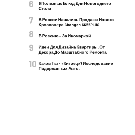
5 Полезных Блюд Для Новогоднего
Стола
В России Начались Продажи Нового
Кроссовера Changan CS55PLUS
В Россию – За Иномаркой
Идеи Для Дизайна Квартиры: От
Декора До Масштабного Ремонта
Каков Ты – «китаец»? Исследование
Подержанных Авто.