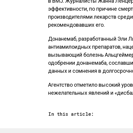
в BMJ. Журналисты Жанна Ленцер
эффективности, по причине смерт
производителями лекарств среди
рекомендовавших его.
Донанемаб, разработанный Эли Л
антиамилоидных препаратов, наце
вызывающий болезнь Альцгеймера.
одобрении донанемаба, сославши
данных и сомнения в долгосрочн
Агентство отметило высокий уров
нежелательных явлений и «дисба
In this article: