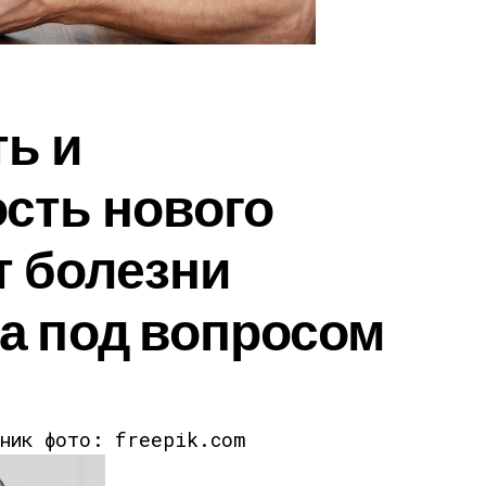
ь и
сть нового
т болезни
а под вопросом
чник фото: freepik.com