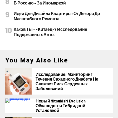
В Россию – За Иномаркой
Идеи Для Дизайна Квартиры: От Декора До
Масштабного Ремонта
Каков Ты – «китаец»? Исследование
Подержанных Авто.
You May Also Like
Исследование: Мониторинг
Течения Сахарного Диабета Не
Снижает Риск Сердечных
Заболеваний
Новый Mitsubishi Evolution
Обзаведется Гибридной
Установкой