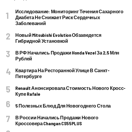
Исследование: Мониторинг Течения Сахарного
Диабета Не Снижает Риск Сердечных
Заболеваний
Новый Mitsubishi Evolution Обзаведется
Гибридной Установкой
В РФ Начались Продажи Honda Vezel За 2,5 Млн
Рублей
Квартира На Ресторанной Улице В Санкт-
Петербурге
Renault Анонсировала Стоимость Нового Кросс-
Купе Rafale
5 Полезных Блюд Для Новогоднего Стола
В России Начались Продажи Нового
Кроссовера Changan CS55PLUS