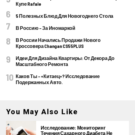
Купе Rafale
5 Полезных Блюд Для Новогоднего Стола
В Россию – За Иномаркой
В России Начались Продажи Нового
Кроссовера Changan CS55PLUS
Идеи Для Дизайна Квартиры: От Декора До
Масштабного Ремонта
Каков Ты – «китаец»? Исследование
Подержанных Авто.
You May Also Like
Исследование: Мониторинг
Течения Сахарного Диабета Не