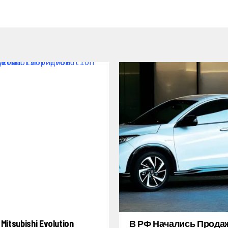
itsubishi Evolution
В РФ Начались Прода