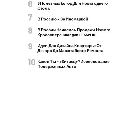
5 Полезных Блюд Для Новогоднего
Стола
В Россию – За Иномаркой
В России Начались Продажи Нового
Кроссовера Changan CS55PLUS
Идеи Для Дизайна Квартиры: От
Декора До Масштабного Ремонта
Каков Ты – «китаец»? Исследование
Подержанных Авто.