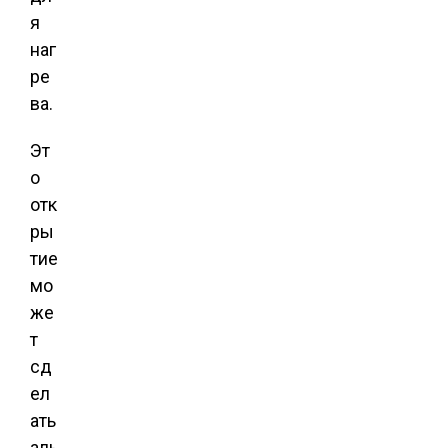
я
наг
ре
ва.
Эт
о
отк
ры
тие
мо
же
т
сд
ел
ать
аль