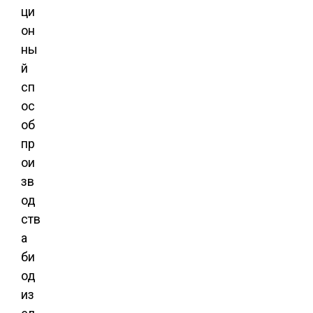
ци
он
ны
й
сп
ос
об
пр
ои
зв
од
ств
а
би
од
из