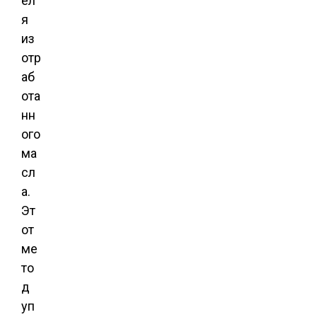
ел
я
из
отр
аб
ота
нн
ого
ма
сл
а.
Эт
от
ме
то
д
уп