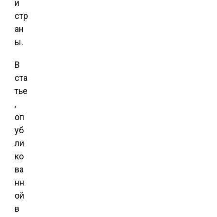
и
стр
ан
ы.
В
ста
тье
,
оп
уб
ли
ко
ва
нн
ой
в