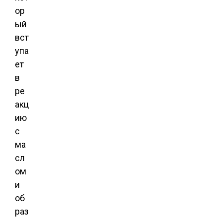
ор
ый
вст
упа
ет
в
ре
акц
ию
с
ма
сл
ом
и
об
раз