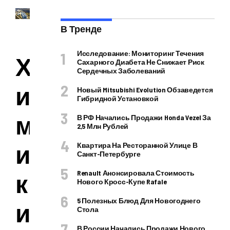
В Тренде
Исследование: Мониторинг Течения
Х
Сахарного Диабета Не Снижает Риск
Сердечных Заболеваний
и
Новый Mitsubishi Evolution Обзаведется
Гибридной Установкой
м
В РФ Начались Продажи Honda Vezel За
2,5 Млн Рублей
и
Квартира На Ресторанной Улице В
Санкт-Петербурге
к
Renault Анонсировала Стоимость
Нового Кросс-Купе Rafale
5 Полезных Блюд Для Новогоднего
и
Стола
В России Начались Продажи Нового