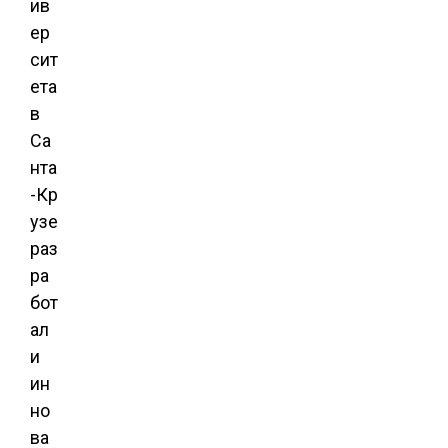
ив
ер
сит
ета
в
Са
нта
-Кр
узе
раз
ра
бот
ал
и
ин
но
ва