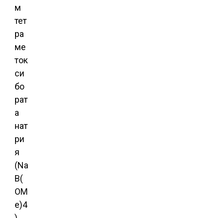
м
тет
ра
ме
ток
си
бо
рат
а
нат
ри
я
(Na
B(
OM
e)4
).