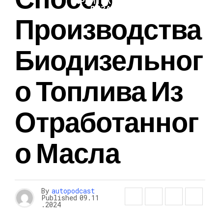
АРХИТЕКТУРА И
ДИЗАЙН
Производства
Биодизельног
О Топлива Из
Отработанног
О Масла
By
autopodcast
Published
09.11
.2024