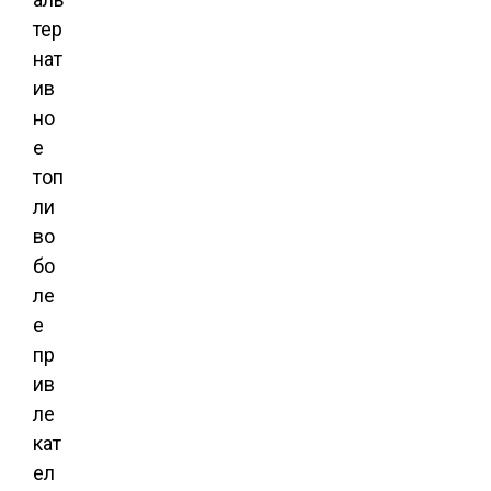
тер
нат
ив
но
е
топ
ли
во
бо
ле
е
пр
ив
ле
кат
ел