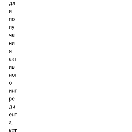
дл
я
по
лу
че
ни
я
акт
ив
ног
о
инг
ре
ди
ент
а,
кот