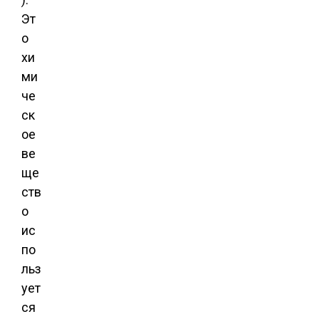
Эт
о
хи
ми
че
ск
ое
ве
ще
ств
о
ис
по
льз
ует
ся