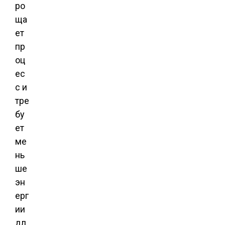
ро
ща
ет
пр
оц
ес
с и
тре
бу
ет
ме
нь
ше
эн
ерг
ии
дл