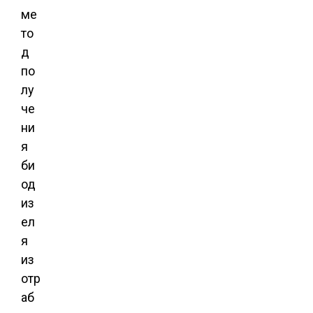
ме
то
д
по
лу
че
ни
я
би
од
из
ел
я
из
отр
аб