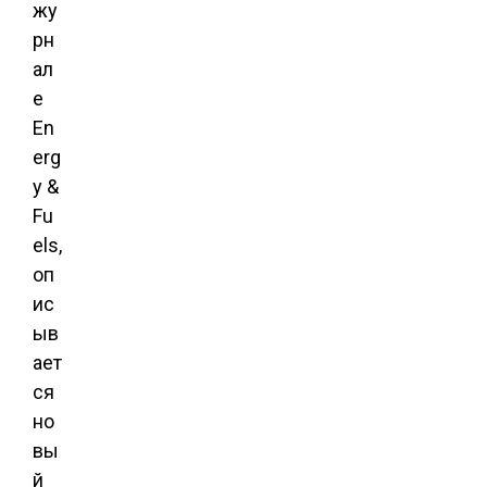
жу
рн
ал
е
En
erg
y &
Fu
els,
оп
ис
ыв
ает
ся
но
вы
й