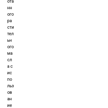
ота
нн
ого
ра
сти
тел
ьн
ого
ма
сл
а с
ис
по
льз
ов
ан
ие