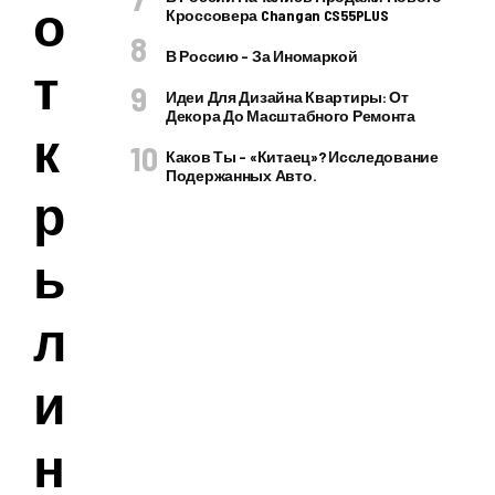
о
Кроссовера Changan CS55PLUS
В Россию – За Иномаркой
т
Идеи Для Дизайна Квартиры: От
Декора До Масштабного Ремонта
к
Каков Ты – «китаец»? Исследование
Подержанных Авто.
р
ы
л
и
н