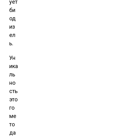
ует
би
од
из
ел
ь.
Ун
ика
ль
но
сть
это
го
ме
то
да