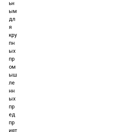
ьн
ым
дл
я
кру
пн
ых
пр
ом
ыш
ле
нн
ых
пр
ед
пр
ият