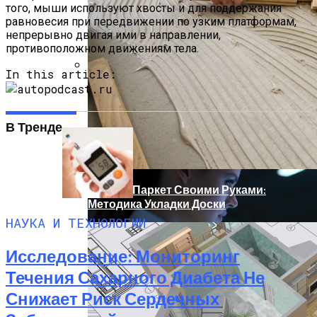
того, мыши используют хвосты и для поддержания
равновесия при передвижении по узким платформам,
непрерывно двигая ими в направлении,
противоположном движениям тела.
In this article:
Новый Метод Сканирования Мозга
Помогает Выявить Причины
Депрессии
В Тренде
Кладем Паркет Своими Руками:
Методика Укладки Доски
НАУКА И ТЕХНОЛОГИИ
Исследование: Мониторинг
Течения Сахарного Диабета Не
Снижает Риск Сердечных