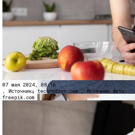
Врач Денисова Сообщила, Что
Избыточное Употребление Кофе И
Жирной Пищи Приводит К
Использование Искусственного
Тромбообразованию
Интеллекта Помогает Лучше
Подготовить Будущих Нейрохирургов
07 мая 2024, 08:16
, Источник: technodzen.com , Источник фото:
freepik.com
Идеи Для Дизайна Квартиры: От Декора
До Масштабного Ремонта