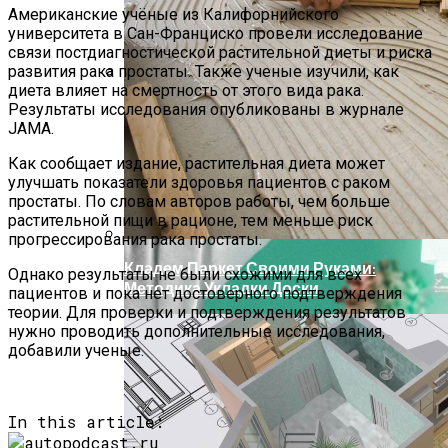
Американские учёные из Калифорнийского
университета в Сан-Франциско провели исследование
связи постдиагностической растительной диеты и риска
развития рака простаты. Также ученые изучили, как
диета влияет на смертность от этого вида рака.
Исследование Позвоночника
Результаты исследования опубликованы в журнале
Показывает, Что Усталость Мышц
JAMA.
Может Быть Причиной Боли В Шее
Как сообщает издание, растительная диета может
улучшать показатели здоровья пациентов с раком
простаты. По словам авторов работы, чем больше
растительной пищи в рационе, тем меньше риск
прогрессирования рака простаты.
Кладем Паркет Своими Руками:
Однако результаты не были схожими для всех
Методика Укладки Доски
пациентов и пока нет достоверного подтверждения
теории. Для проверки и подтверждения результатов
нужно проводить дополнительные исследования,
добавили ученые.
In this article: