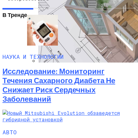
В Тренде
Новая Вакцина На Основе МРНК
Эффективнее Других Снижает Тяжесть
Заболевания Оспой У Приматов
НАУКА И ТЕХНОЛОГИИ
Исследование: Мониторинг
Программы Планировки Квартир,
Которые Облегчат Ваш Ремонт
Течения Сахарного Диабета Не
Снижает Риск Сердечных
Заболеваний
АВТО