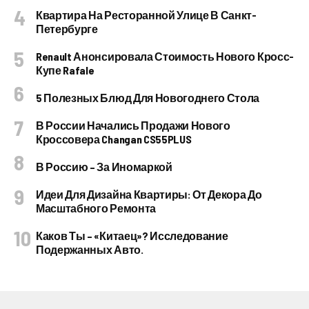
Квартира На Ресторанной Улице В Санкт-
Петербурге
Renault Анонсировала Стоимость Нового Кросс-
Купе Rafale
5 Полезных Блюд Для Новогоднего Стола
В России Начались Продажи Нового
Кроссовера Changan CS55PLUS
В Россию – За Иномаркой
Идеи Для Дизайна Квартиры: От Декора До
Масштабного Ремонта
Каков Ты – «китаец»? Исследование
Подержанных Авто.