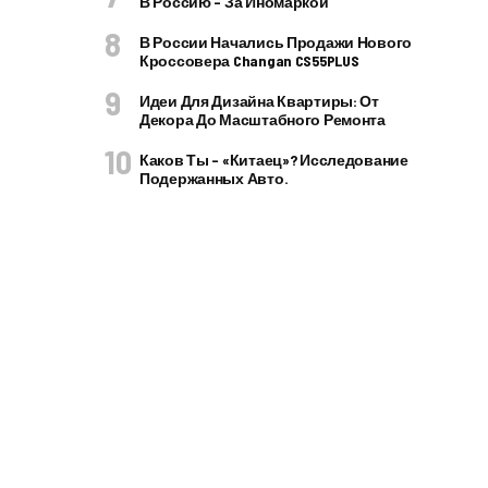
В Россию – За Иномаркой
В России Начались Продажи Нового
Кроссовера Changan CS55PLUS
Идеи Для Дизайна Квартиры: От
Декора До Масштабного Ремонта
Каков Ты – «китаец»? Исследование
Подержанных Авто.