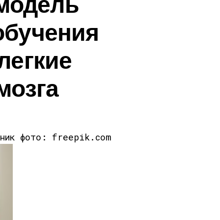
 модель
обучения
легкие
мозга
чник фото: freepik.com