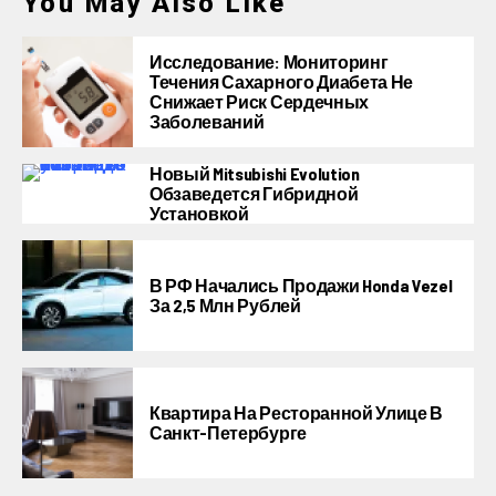
You May Also Like
Исследование: Мониторинг
Течения Сахарного Диабета Не
Снижает Риск Сердечных
Заболеваний
Новый Mitsubishi Evolution
Обзаведется Гибридной
Установкой
В РФ Начались Продажи Honda Vezel
За 2,5 Млн Рублей
Квартира На Ресторанной Улице В
Санкт-Петербурге