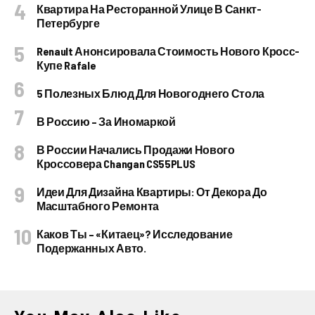
Квартира На Ресторанной Улице В Санкт-
Петербурге
Renault Анонсировала Стоимость Нового Кросс-
Купе Rafale
5 Полезных Блюд Для Новогоднего Стола
В Россию – За Иномаркой
В России Начались Продажи Нового
Кроссовера Changan CS55PLUS
Идеи Для Дизайна Квартиры: От Декора До
Масштабного Ремонта
Каков Ты – «китаец»? Исследование
Подержанных Авто.