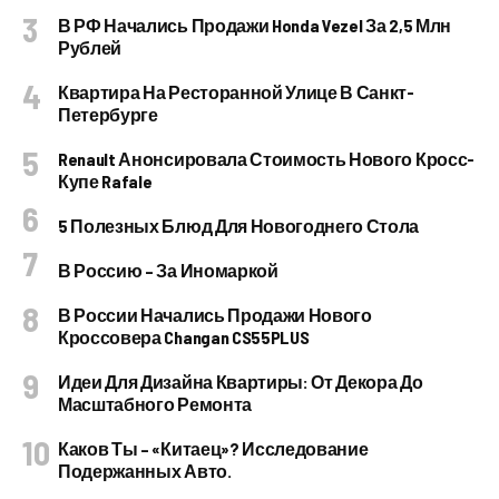
В РФ Начались Продажи Honda Vezel За 2,5 Млн
Рублей
Квартира На Ресторанной Улице В Санкт-
Петербурге
Renault Анонсировала Стоимость Нового Кросс-
Купе Rafale
5 Полезных Блюд Для Новогоднего Стола
В Россию – За Иномаркой
В России Начались Продажи Нового
Кроссовера Changan CS55PLUS
Идеи Для Дизайна Квартиры: От Декора До
Масштабного Ремонта
Каков Ты – «китаец»? Исследование
Подержанных Авто.