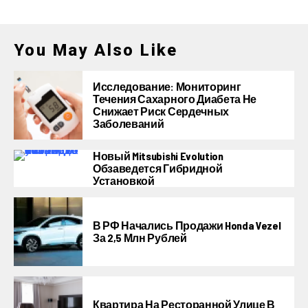
You May Also Like
Исследование: Мониторинг
Течения Сахарного Диабета Не
Снижает Риск Сердечных
Заболеваний
Новый Mitsubishi Evolution
Обзаведется Гибридной
Установкой
В РФ Начались Продажи Honda Vezel
За 2,5 Млн Рублей
Квартира На Ресторанной Улице В