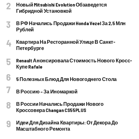
Новый Mitsubishi Evolution Обзаведется
Гибридной Установкой
В РФ Начались Продажи Honda Vezel За 2,5 Млн
Рублей
Квартира На Ресторанной Улице В Санкт-
Петербурге
Renault Анонсировала Стоимость Нового Кросс-
Купе Rafale
5 Полезных Блюд Для Новогоднего Стола
В Россию – За Иномаркой
В России Начались Продажи Нового
Кроссовера Changan CS55PLUS
Идеи Для Дизайна Квартиры: От Декора До
Масштабного Ремонта