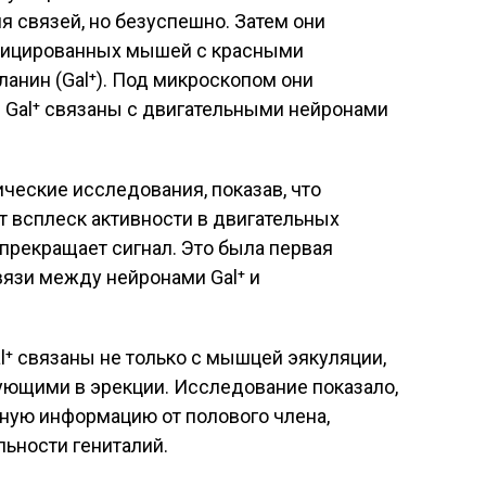
я связей, но безуспешно. Затем они
фицированных мышей с красными
анин (Gal⁺). Под микроскопом они
 Gal⁺ связаны с двигательными нейронами
ческие исследования, показав, что
т всплеск активности в двигательных
 прекращает сигнал. Это была первая
язи между нейронами Gal⁺ и
l⁺ связаны не только с мышцей эякуляции,
вующими в эрекции. Исследование показало,
ную информацию от полового члена,
льности гениталий.