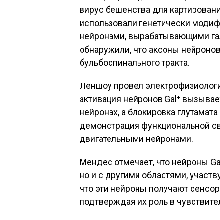
вирус бешенства для картировани
использовали генетически моди
нейронами, вырабатывающими гал
обнаружили, что аксоны нейронов
бульбоспинального тракта.
Леншоу провёл электрофизиологи
активация нейронов Gal⁺ вызывае
нейронах, а блокировка глутамата
демонстрация функциональной св
двигательными нейронами.
Мендес отмечает, что нейроны Ga
но и с другими областями, участ
что эти нейроны получают сенсор
подтверждая их роль в чувствите