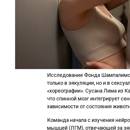
Исследование Фонда Шампалимо п
только в эякуляции, но и в секс
«хореографии». Сусана Лима из К
что спинной мозг интегрирует се
зависимости от состояния животн
Команда начала с изучения нейр
мышцей (ЛГМ), отвечающей за эя