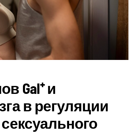
в Gal⁺ и
зга в регуляции
 сексуального