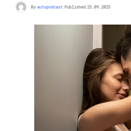
By
autopodcast
Published
25.09.2025