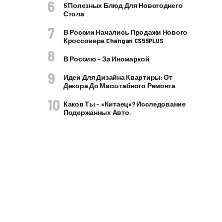
5 Полезных Блюд Для Новогоднего
Стола
В России Начались Продажи Нового
Кроссовера Changan CS55PLUS
В Россию – За Иномаркой
Идеи Для Дизайна Квартиры: От
Декора До Масштабного Ремонта
Каков Ты – «китаец»? Исследование
Подержанных Авто.