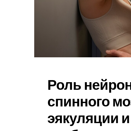
Роль нейроно
спинного мо
эякуляции и