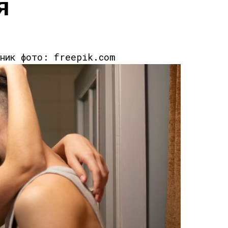
я
чник фото: freepik.com