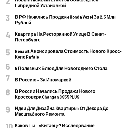
Гибридной Установкой
В РФ Начались Продажи Honda Vezel За 2,5 Млн
Рублей
Квартира На Ресторанной Улице В Санкт-
Петербурге
Renault Анонсировала Стоимость Нового Кросс-
Купе Rafale
5 Полезных Блюд Для Новогоднего Стола
В Россию – За Иномаркой
В России Начались Продажи Нового
Кроссовера Changan CS55PLUS
Идеи Для Дизайна Квартиры: От Декора До
Масштабного Ремонта
Каков Ты – «китаец»? Исследование