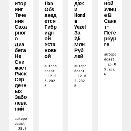
Итор
Tion
Даж
Ной
Инг
Обз
И
Улиц
Тече
Авед
Hond
Е В
Ния
Ется
A
Санк
Саха
Гибр
Vezel
Т-
Рног
Идн
За
Пете
О
Ой
2,5
Рбур
Диа
Уста
Млн
Ге
Бета
Новк
Руб
autopo
Не
Ой
Лей
dcast
Сни
25.0
autopo
autopo
Жает
3.202
dcast
dcast
Риск
6
12.0
12.0
Сер
6.202
2.202
Дечн
5
5
Ых
Забо
Лева
Ний
autopo
dcast
28.0