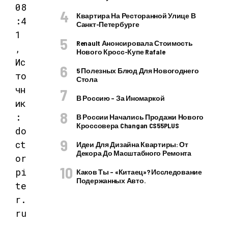
08
Квартира На Ресторанной Улице В
:4
Санкт-Петербурге
1
Renault Анонсировала Стоимость
,
Нового Кросс-Купе Rafale
Ис
5 Полезных Блюд Для Новогоднего
то
Стола
чн
В Россию – За Иномаркой
ик
:
В России Начались Продажи Нового
Кроссовера Changan CS55PLUS
do
ct
Идеи Для Дизайна Квартиры: От
Декора До Масштабного Ремонта
or
pi
Каков Ты – «китаец»? Исследование
Подержанных Авто.
te
r.
ru
,