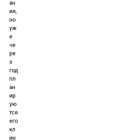
ан
ия,
но
уж
е
че
ре
з
год
пл
ан
ир
ую
тся
его
кл
ин