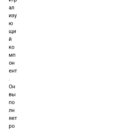
ал
изу
ю
щи
й
ко
мп
он
ент
.
Он
вы
по
лн
яет
ро