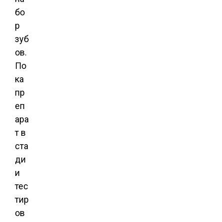
бо
р
зуб
ов.
По
ка
пр
еп
ара
т в
ста
ди
и
тес
тир
ов