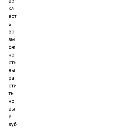
ве
ка
ест
ь
во
зм
ож
но
сть
вы
ра
сти
ть
но
вы
е
зуб