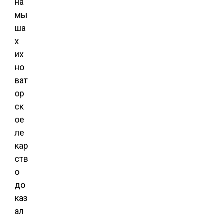
на
мы
ша
х
их
но
ват
ор
ск
ое
ле
кар
ств
о
до
каз
ал