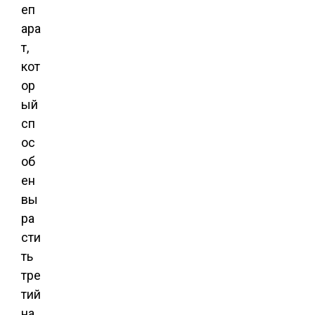
еп
ара
т,
кот
ор
ый
сп
ос
об
ен
вы
ра
сти
ть
тре
тий
на