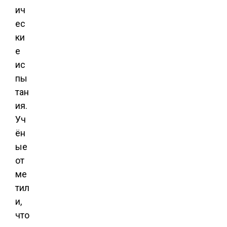
ич
ес
ки
е
ис
пы
тан
ия.
Уч
ён
ые
от
ме
тил
и,
что