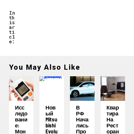
In
th
is
ar
ti
cl
e:
You May Also Like
Исс
Нов
В
Квар
Ледо
Ый
РФ
Тира
Вани
Mitsu
Нача
На
Е:
Bishi
Лись
Рест
Мон
Evolu
Про
Оран