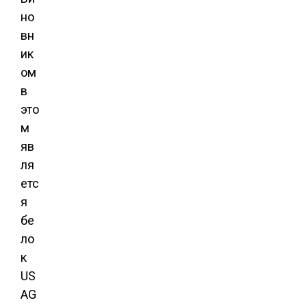
но
вн
ик
ом
в
это
м
яв
ля
етс
я
бе
ло
к
US
AG