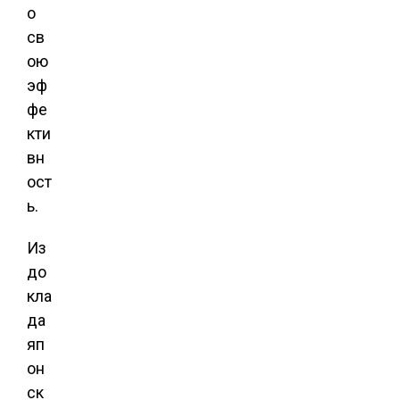
о
св
ою
эф
фе
кти
вн
ост
ь.
Из
до
кла
да
яп
он
ск