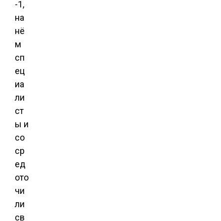
-1,
на
нё
м
сп
ец
иа
ли
ст
ы и
со
ср
ед
ото
чи
ли
св