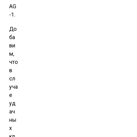
AG
-1.
До
ба
ви
м,
что
в
сл
уча
е
уд
ач
ны
х
кл