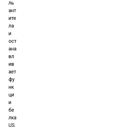
ль
ант
ите
ла
и
ост
ана
вл
ив
ает
фу
нк
ци
и
бе
лка
US