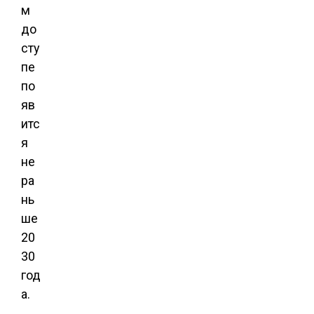
м
до
сту
пе
по
яв
итс
я
не
ра
нь
ше
20
30
год
а.