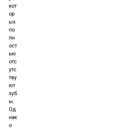
кот
ор
ых
по
лн
ост
ью
отс
утс
тву
ют
зуб
ы.
Од
нак
о