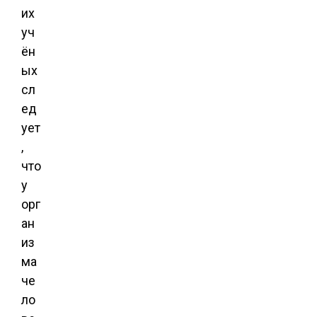
их
уч
ён
ых
сл
ед
ует
,
что
у
орг
ан
из
ма
че
ло