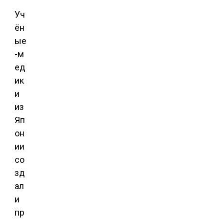
Уч
ён
ые
-м
ед
ик
и
из
Яп
он
ии
со
зд
ал
и
пр