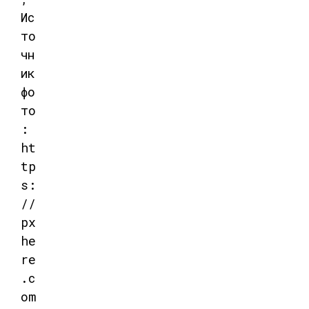
Ис
то
чн
ик
фо
то
:
ht
tp
s:
//
px
he
re
.c
om