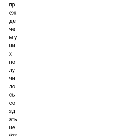
пр
еж
де
че
м у
ни
х
по
лу
чи
ло
сь
со
зд
ать
не
йтр