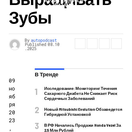
АРХИТЕКТУРА И
ДИЗАЙН
Зубы
By
autopodcast
Published
08.10
.2025
В Тренде
09
но
Исследование: Мониторинг Течения
Сахарного Диабета Не Снижает Риск
яб
Сердечных Заболеваний
ря
Новый Mitsubishi Evolution Обзаведется
20
Гибридной Установкой
23
В РФ Начались Продажи Honda Vezel За
,
2,5 Млн Рублей