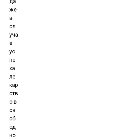
да
же
в
сл
уча
е
ус
пе
ха
ле
кар
ств
о в
св
об
од
но