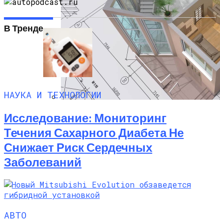
В Тренде
Технологи Машинного Обучения
Способствуют Улучшению Методов
Электростимуляции
НАУКА И ТЕХНОЛОГИИ
Программы Планировки Квартир,
Исследование: Мониторинг
Которые Облегчат Ваш Ремонт
Течения Сахарного Диабета Не
Снижает Риск Сердечных
Заболеваний
АВТО