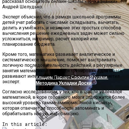
рассказал основатель онлайн-школы «Точка знаний»
Андрей Шелудько.
Эксперт объяснил, что в рамках школьной программы
детей учат работать с числами: складывать, вычитать,
делить и умножать, и незнание этих простых способов
вычисления решение ежедневных задач может сильно
Новый Метод Сканирования Мозга
усложниться, например, расчет калорий или
Помогает Выявить Причины
планирование бюджета.
Депрессии
Кроме того, математика развивает аналитическое и
систематическое мышление, помогает выстраивать
логичную последовательность действий, а регулярные
занятия математикой являются тренировкой для мозга,
развивают интеллект и расширяют кругозор, отметил
Кладем Паркет Своими Руками:
эксперт.
Методика Укладки Доски
Согласно исследованиям, у тех, кто в школе увлекался
математикой, в коре головного мозга содержится более
высокий уровень гамма-аминомасляной кислоты,
которая отвечает за способность запоминать и
обрабатывать новую информацию.
In this article: