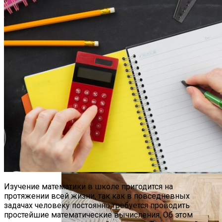
Установлено, Что Менструальный
Цикл Влияет На Распространение
Мутантных Клеток В Ткани Молочной
Железы
Дизайн Квартиры Студии 40 Кв. М: Идеи
Для Оформления И Зонирования
Изучение математики в школе пригодится на
протяжении всей жизни, так как в повседневных
задачах человеку постоянно требуется проводить
простейшие математические вычисления. Об этом