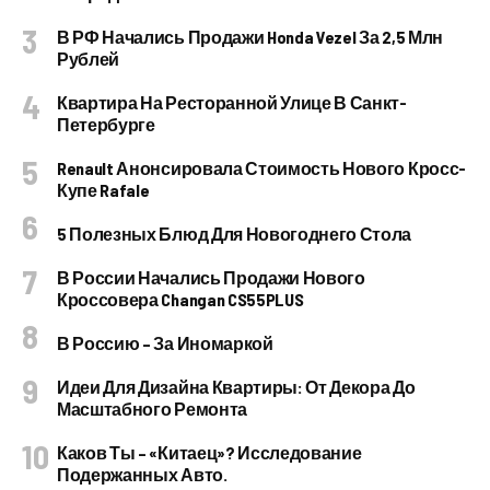
В РФ Начались Продажи Honda Vezel За 2,5 Млн
Рублей
Квартира На Ресторанной Улице В Санкт-
Петербурге
Renault Анонсировала Стоимость Нового Кросс-
Купе Rafale
5 Полезных Блюд Для Новогоднего Стола
В России Начались Продажи Нового
Кроссовера Changan CS55PLUS
В Россию – За Иномаркой
Идеи Для Дизайна Квартиры: От Декора До
Масштабного Ремонта
Каков Ты – «китаец»? Исследование
Подержанных Авто.