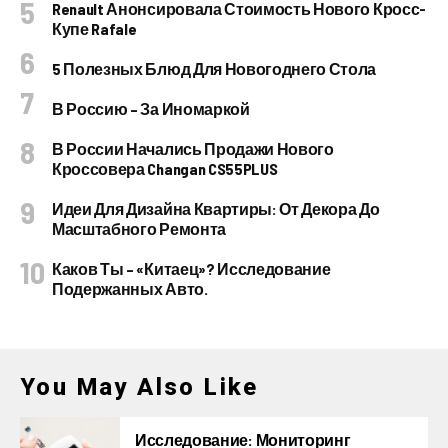
Renault Анонсировала Стоимость Нового Кросс-
Купе Rafale
5 Полезных Блюд Для Новогоднего Стола
В Россию – За Иномаркой
В России Начались Продажи Нового
Кроссовера Changan CS55PLUS
Идеи Для Дизайна Квартиры: От Декора До
Масштабного Ремонта
Каков Ты – «китаец»? Исследование
Подержанных Авто.
You May Also Like
Исследование: Мониторинг