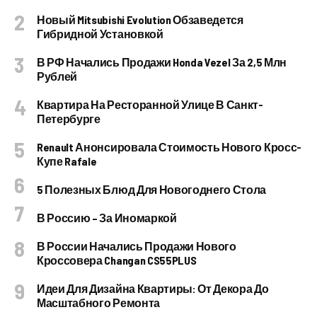
Новый Mitsubishi Evolution Обзаведется
Гибридной Установкой
В РФ Начались Продажи Honda Vezel За 2,5 Млн
Рублей
Квартира На Ресторанной Улице В Санкт-
Петербурге
Renault Анонсировала Стоимость Нового Кросс-
Купе Rafale
5 Полезных Блюд Для Новогоднего Стола
В Россию – За Иномаркой
В России Начались Продажи Нового
Кроссовера Changan CS55PLUS
Идеи Для Дизайна Квартиры: От Декора До
Масштабного Ремонта