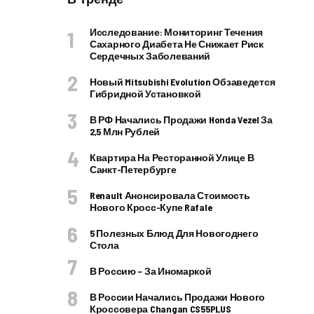
Исследование: Мониторинг Течения
Сахарного Диабета Не Снижает Риск
Сердечных Заболеваний
Новый Mitsubishi Evolution Обзаведется
Гибридной Установкой
В РФ Начались Продажи Honda Vezel За
2,5 Млн Рублей
Квартира На Ресторанной Улице В
Санкт-Петербурге
Renault Анонсировала Стоимость
Нового Кросс-Купе Rafale
5 Полезных Блюд Для Новогоднего
Стола
В Россию – За Иномаркой
В России Начались Продажи Нового
Кроссовера Changan CS55PLUS