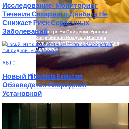
Исследование: Мониторинг
Течения Сахарного Диабета Не
Снижает Риск Сердечных
Заболеваний
Несмотря На Снижение Уровня
Загрязнения Воздуха, Всё Ещё
Существуют Постоянные Риски Для
Здоровья
АВТО
Новый Mitsubishi Evolution
Обзаведется Гибридной
Установкой
Врач Денисова Сообщила, Что
Избыточное Употребление Кофе И
Жирной Пищи Приводит К
Тромбообразованию