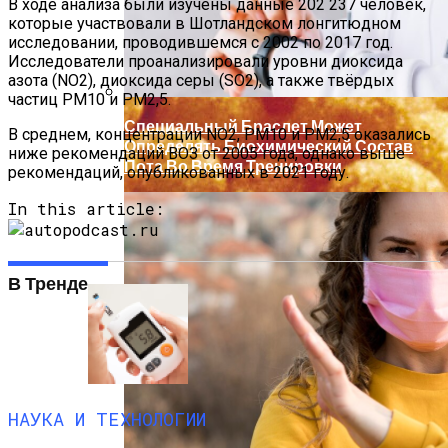
В ходе анализа были изучены данные 202 237 человек,
которые участвовали в Шотландском лонгитюдном
исследовании, проводившемся с 2002 по 2017 год.
Исследователи проанализировали уровни диоксида
азота (NO2), диоксида серы (SO2), а также твёрдых
частиц PM10 и PM2,5.
Специальный Браслет Может
В среднем, концентрации NO2, PM10 и PM2,5 оказались
Определять Биохимический Состав
ниже рекомендаций ВОЗ от 2005 года, однако выше
Пота Во Время Тренировки
рекомендаций, опубликованных в 2021 году.
In this article:
В Тренде
НАУКА И ТЕХНОЛОГИИ