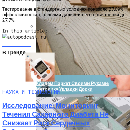
Тестирование в стандартных условиях показало 27,09%
эффективности, с планами дальнейшего повышения до
27,7%.
In this article:
Модель, Подобная ChatGPT, Способна
Диагностировать Рак И Предлагать
Варианты Лечения
В Тренде
Кладем Паркет Своими Руками:
Методика Укладки Доски
НАУКА И ТЕХНОЛОГИИ
Исследование: Мониторинг
Течения Сахарного Диабета Не
Снижает Риск Сердечных