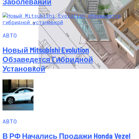
Заболеваний
Исследование Позвоночника
АВТО
Показывает, Что Усталость Мышц
Может Быть Причиной Боли В Шее
Новый Mitsubishi Evolution
Обзаведется Гибридной
Установкой
Программы Планировки Квартир,
Которые Облегчат Ваш Ремонт
АВТО
В РФ Начались Продажи Honda Vezel