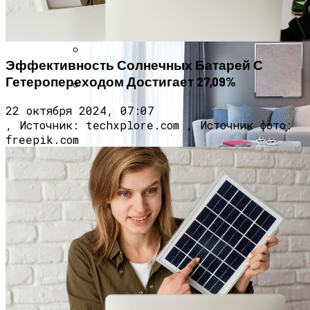
Эффективность Солнечных Батарей С
Врач Денисова Сообщила, Что
Гетеропереходом Достигает 27,09%
Избыточное Употребление Кофе И
Жирной Пищи Приводит К
Исследование Показало, Что Польза
22 октября 2024, 07:07
Тромбообразованию
От Содержания Домашнего Животного
, Источник: techxplore.com , Источник фото:
Может Быть Переоценена
freepik.com
Идеи Для Дизайна Квартиры: От Декора
До Масштабного Ремонта