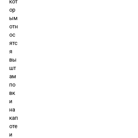
кот
ор
ым
отн
ос
ятс
я
вы
шт
ам
по
вк
и
на
кап
оте
и