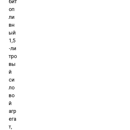
бит
оп
ли
вн
ый
1,5
-ли
тро
вы
й
си
ло
во
й
агр
ега
т,