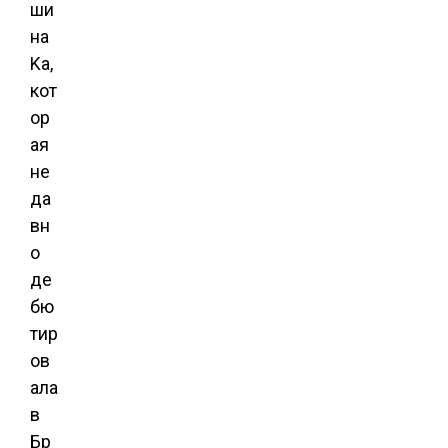
ши
на
Ka,
кот
ор
ая
не
да
вн
о
де
бю
тир
ов
ала
в
Бр