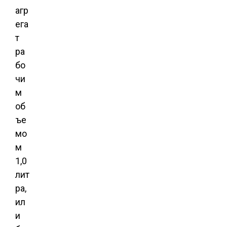
агр
ега
т
ра
бо
чи
м
об
ъе
мо
м
1,0
лит
ра,
ил
и