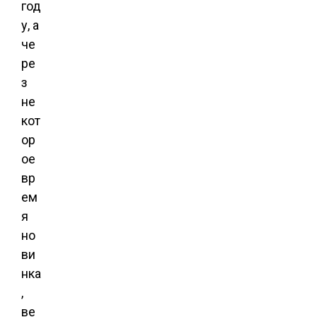
год
у, а
че
ре
з
не
кот
ор
ое
вр
ем
я
но
ви
нка
,
ве