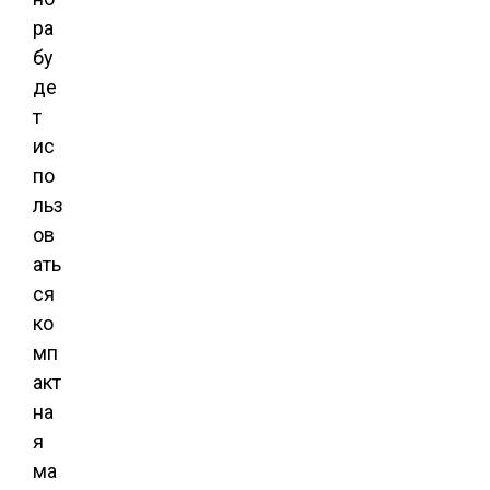
ра
бу
де
т
ис
по
льз
ов
ать
ся
ко
мп
акт
на
я
ма