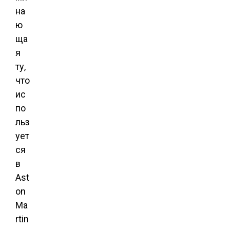
на
ю
ща
я
ту,
что
ис
по
льз
ует
ся
в
Ast
on
Ma
rtin