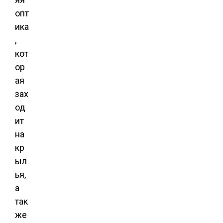
опт
ика
,
кот
ор
ая
зах
од
ит
на
кр
ыл
ья,
а
так
же