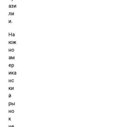
ази
ли
и.
На
юж
но
ам
ер
ика
нс
ки
й
ры
но
к
не