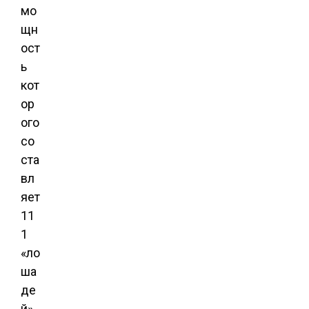
мо
щн
ост
ь
кот
ор
ого
со
ста
вл
яет
11
1
«ло
ша
де
й»