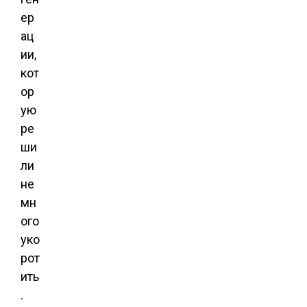
ер
ац
ии,
кот
ор
ую
ре
ши
ли
не
мн
ого
уко
рот
ить
.