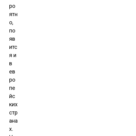
ро
ятн
о,
по
яв
итс
я и
в
ев
ро
пе
йс
ких
стр
ана
х.