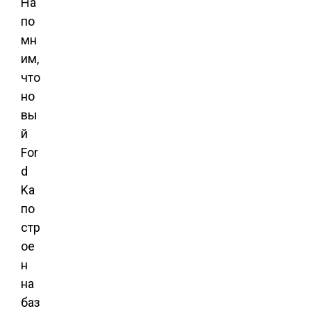
На
по
мн
им,
что
но
вы
й
For
d
Ka
по
стр
ое
н
на
баз