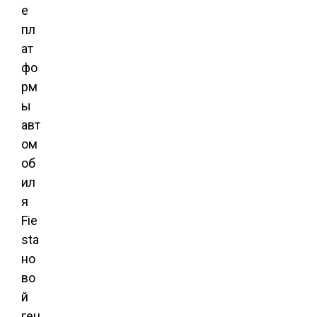
е
пл
ат
фо
рм
ы
авт
ом
об
ил
я
Fie
sta
но
во
й
ген