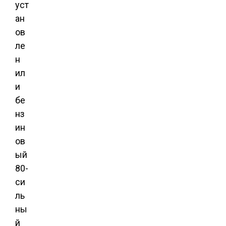
уст
ан
ов
ле
н
ил
и
бе
нз
ин
ов
ый
80-
си
ль
ны
й