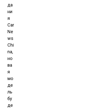
да
ни
я
Car
Ne
ws
Chi
na,
но
ва
я
мо
де
ль
бу
де