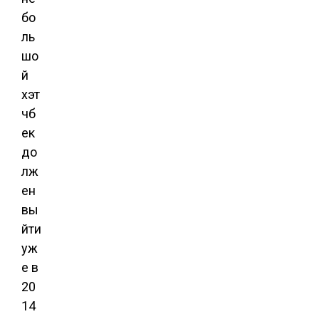
бо
ль
шо
й
хэт
чб
ек
до
лж
ен
вы
йти
уж
е в
20
14