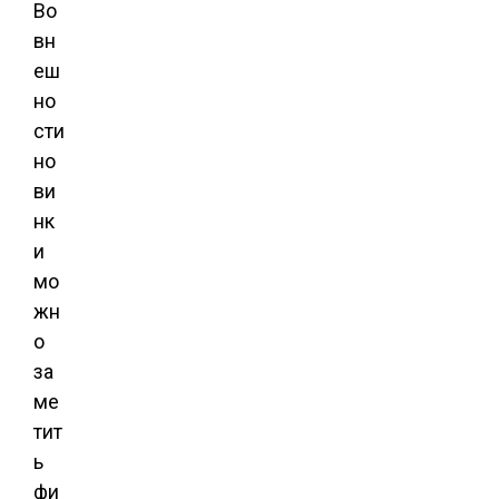
Во
вн
еш
но
сти
но
ви
нк
и
мо
жн
о
за
ме
тит
ь
фи