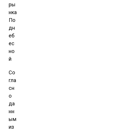
Со
гла
сн
о
да
нн
ым
из