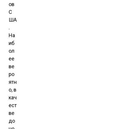
ов
С
ША
.
На
иб
ол
ее
ве
ро
ятн
о, в
кач
ест
ве
до
но