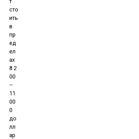
т
сто
ить
в
пр
ед
ел
ах
8 2
00
–
11
00
0
до
лл
ар