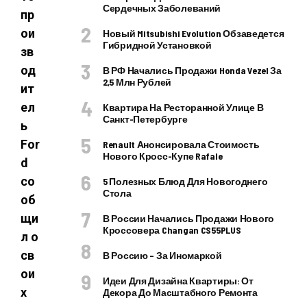
Сердечных Заболеваний
пр
ои
Новый Mitsubishi Evolution Обзаведется
Гибридной Установкой
зв
од
В РФ Начались Продажи Honda Vezel За
2,5 Млн Рублей
ит
ел
Квартира На Ресторанной Улице В
Санкт-Петербурге
ь
For
Renault Анонсировала Стоимость
Нового Кросс-Купе Rafale
d
со
5 Полезных Блюд Для Новогоднего
Стола
об
щи
В России Начались Продажи Нового
Кроссовера Changan CS55PLUS
л о
св
В Россию – За Иномаркой
ои
Идеи Для Дизайна Квартиры: От
х
Декора До Масштабного Ремонта