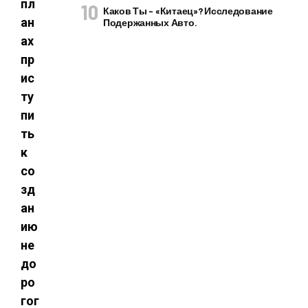
пл
Каков Ты – «китаец»? Исследование
ан
Подержанных Авто.
ах
пр
ис
ту
пи
ть
к
со
зд
ан
ию
не
до
ро
гог