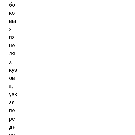
бо
ко
вы
х
па
не
ля
х
куз
ов
а,
узк
ая
пе
ре
дн
яя