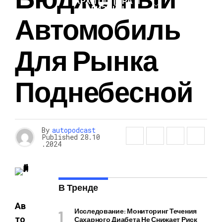
АРХИТЕКТУРА И
ДИЗАЙН
Автомобиль
Для Рынка
Поднебесной
By
autopodcast
Published
28.10
.2024
В Тренде
Ав
Исследование: Мониторинг Течения
то
Сахарного Диабета Не Снижает Риск