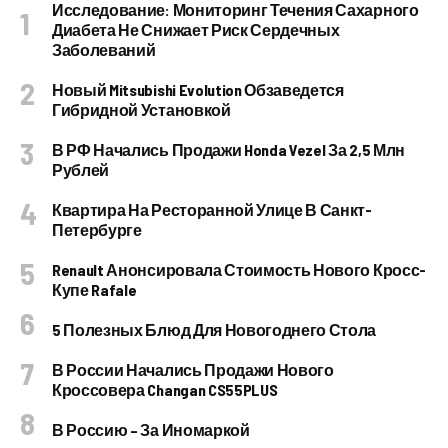
Исследование: Мониторинг Течения Сахарного
Диабета Не Снижает Риск Сердечных
Заболеваний
Новый Mitsubishi Evolution Обзаведется
Гибридной Установкой
В РФ Начались Продажи Honda Vezel За 2,5 Млн
Рублей
Квартира На Ресторанной Улице В Санкт-
Петербурге
Renault Анонсировала Стоимость Нового Кросс-
Купе Rafale
5 Полезных Блюд Для Новогоднего Стола
В России Начались Продажи Нового
Кроссовера Changan CS55PLUS
В Россию – За Иномаркой