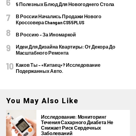
5 Полезных Блюд Для Новогоднего Стола
В России Начались Продажи Нового
Кроссовера Changan CS55PLUS
В Россию – За Иномаркой
Идеи Для Дизайна Квартиры: От Декора До
Масштабного Ремонта
Каков Ты – «китаец»? Исследование
Подержанных Авто.
You May Also Like
Исследование: Мониторинг
Течения Сахарного Диабета Не
Снижает Риск Сердечных
Заболеваний