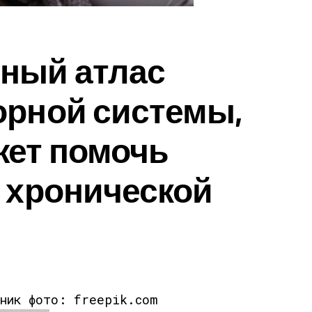
ный атлас
орной системы,
жет помочь
 хронической
чник фото: freepik.com