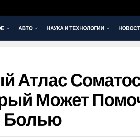
ОЕ
АВТО
НАУКА И ТЕХНОЛОГИИ
НОВОС
й Атлас Сомато
орый Может Помо
й Болью