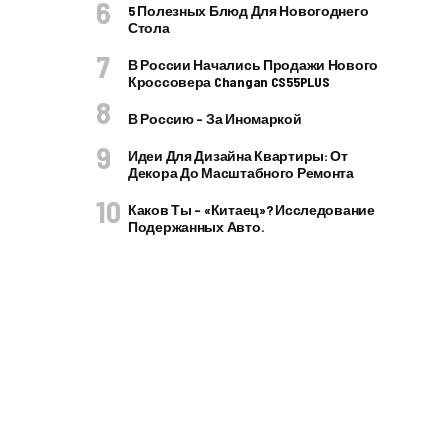
5 Полезных Блюд Для Новогоднего
Стола
В России Начались Продажи Нового
Кроссовера Changan CS55PLUS
В Россию – За Иномаркой
Идеи Для Дизайна Квартиры: От
Декора До Масштабного Ремонта
Каков Ты – «китаец»? Исследование
Подержанных Авто.