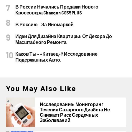
В России Начались Продажи Нового
Кроссовера Changan CS55PLUS
В Россию – За Иномаркой
Идеи Для Дизайна Квартиры: От Декора До
Масштабного Ремонта
Каков Ты – «китаец»? Исследование
Подержанных Авто.
You May Also Like
Исследование: Мониторинг
Течения Сахарного Диабета Не
Снижает Риск Сердечных
Заболеваний