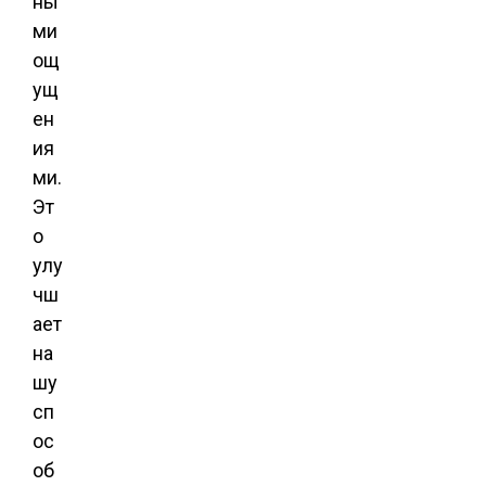
ны
ми
ощ
ущ
ен
ия
ми.
Эт
о
улу
чш
ает
на
шу
сп
ос
об