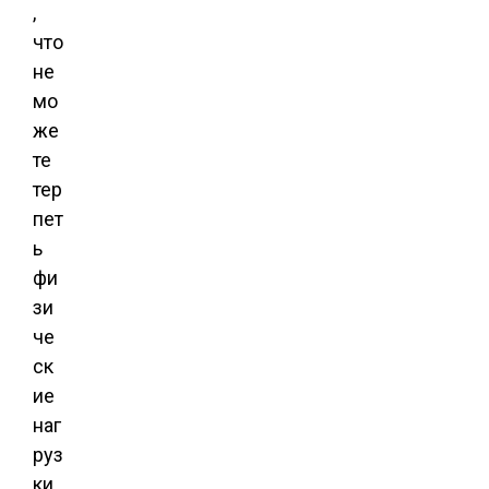
,
что
не
мо
же
те
тер
пет
ь
фи
зи
че
ск
ие
наг
руз
ки,