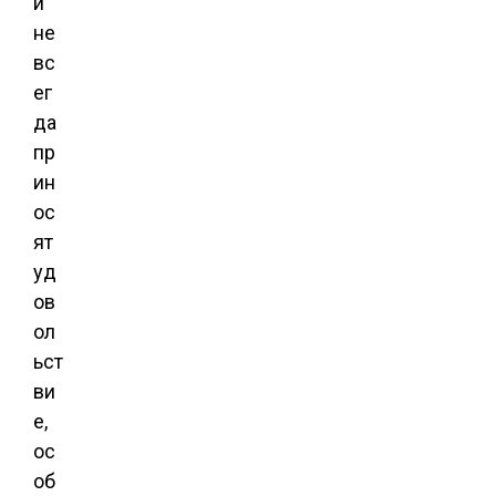
и
не
вс
ег
да
пр
ин
ос
ят
уд
ов
ол
ьст
ви
е,
ос
об