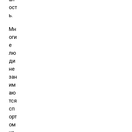
ост
ь.
Мн
оги
е
лю
ди
не
зан
им
аю
тся
сп
орт
ом