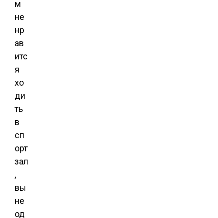
м
не
нр
ав
итс
я
хо
ди
ть
в
сп
орт
зал
,
вы
не
од