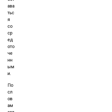
ава
тьс
я
со
ср
ед
ото
че
нн
ым
и.
По
сл
ов
ам