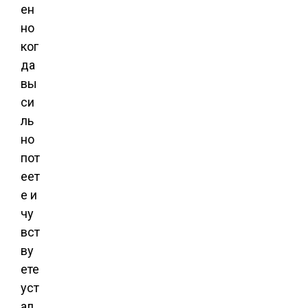
ен
но
ког
да
вы
си
ль
но
пот
еет
е и
чу
вст
ву
ете
уст
ал