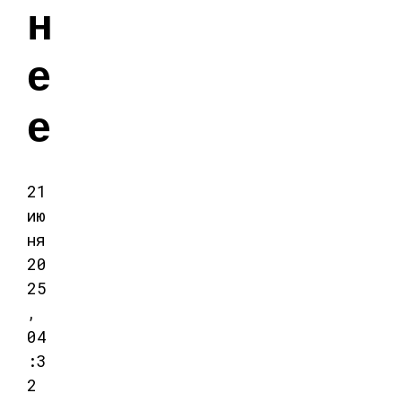
н
е
е
21
ию
ня
20
25
,
04
:3
2