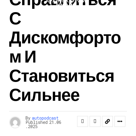
АРХИТЕКТУРА И
ДИЗАЙН
С
Дискомфорто
М И
Становиться
Сильнее
By
autopodcast
Published
21.06
.2025