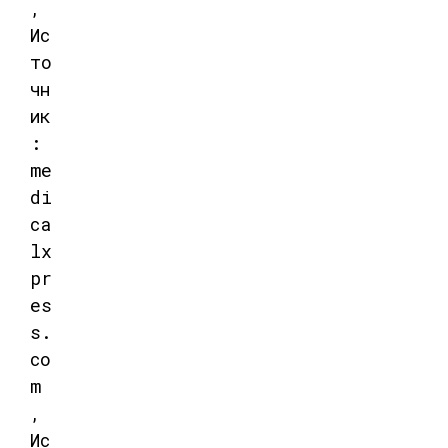
,
Ис
то
чн
ик
:
me
di
ca
lx
pr
es
s.
co
m
,
Ис