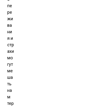
пе
ре
жи
ва
ни
я и
стр
ахи
мо
гут
ме
ша
ть
на
м
тер