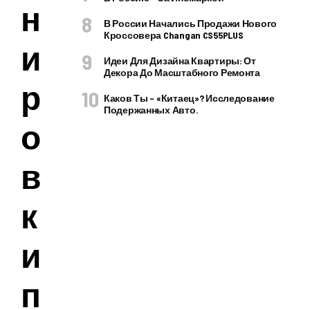
н
В России Начались Продажи Нового
Кроссовера Changan CS55PLUS
и
Идеи Для Дизайна Квартиры: От
Декора До Масштабного Ремонта
р
Каков Ты – «китаец»? Исследование
Подержанных Авто.
о
в
к
и
п