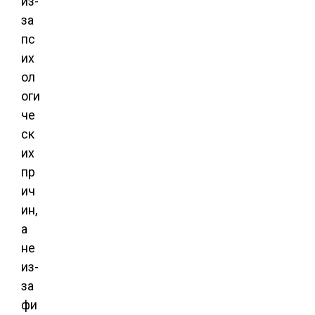
из-
за
пс
их
ол
оги
че
ск
их
пр
ич
ин,
а
не
из-
за
фи