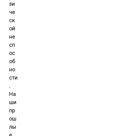
зи
че
ск
ой
не
сп
ос
об
но
сти
.
На
ши
пр
ош
лы
е