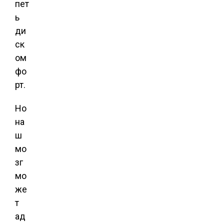
пет
ь
ди
ск
ом
фо
рт.
Но
на
ш
мо
зг
мо
же
т
ад