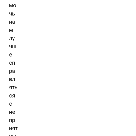
мо
чь
на
м
лу
чш
е
сп
ра
вл
ять
ся
с
не
пр
ият