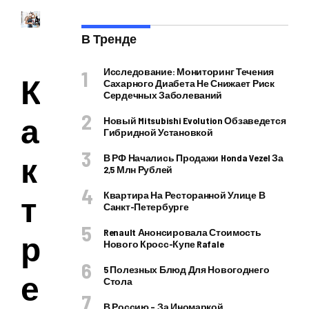
В Тренде
Исследование: Мониторинг Течения
К
Сахарного Диабета Не Снижает Риск
Сердечных Заболеваний
а
Новый Mitsubishi Evolution Обзаведется
Гибридной Установкой
к
В РФ Начались Продажи Honda Vezel За
2,5 Млн Рублей
Квартира На Ресторанной Улице В
т
Санкт-Петербурге
Renault Анонсировала Стоимость
р
Нового Кросс-Купе Rafale
5 Полезных Блюд Для Новогоднего
е
Стола
В Россию – За Иномаркой