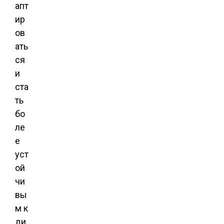
апт
ир
ов
ать
ся
и
ста
ть
бо
ле
е
уст
ой
чи
вы
м к
ди