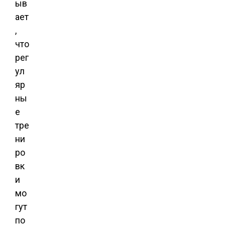
ыв
ает
,
что
рег
ул
яр
ны
е
тре
ни
ро
вк
и
мо
гут
по