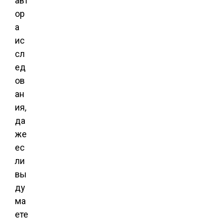
авт
ор
а
ис
сл
ед
ов
ан
ия,
да
же
ес
ли
вы
ду
ма
ете