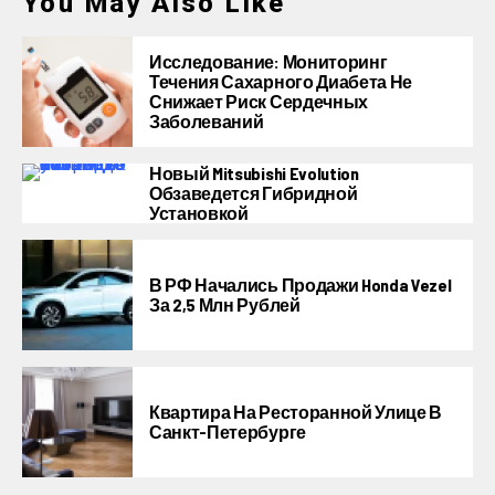
You May Also Like
Исследование: Мониторинг
Течения Сахарного Диабета Не
Снижает Риск Сердечных
Заболеваний
Новый Mitsubishi Evolution
Обзаведется Гибридной
Установкой
В РФ Начались Продажи Honda Vezel
За 2,5 Млн Рублей
Квартира На Ресторанной Улице В
Санкт-Петербурге