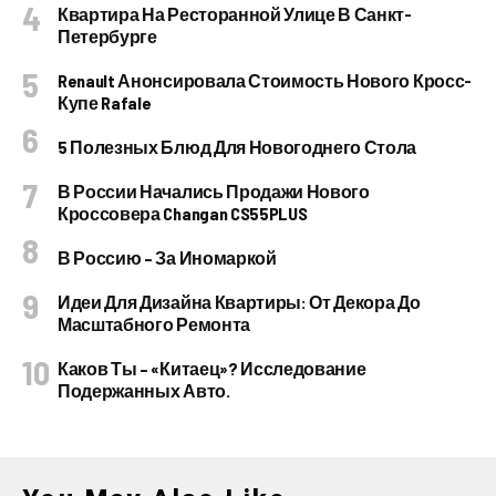
Квартира На Ресторанной Улице В Санкт-
Петербурге
Renault Анонсировала Стоимость Нового Кросс-
Купе Rafale
5 Полезных Блюд Для Новогоднего Стола
В России Начались Продажи Нового
Кроссовера Changan CS55PLUS
В Россию – За Иномаркой
Идеи Для Дизайна Квартиры: От Декора До
Масштабного Ремонта
Каков Ты – «китаец»? Исследование
Подержанных Авто.