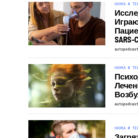
НАУКА И ТЕ
Иссле
Играю
Пацие
SARS-C
autopodcas
НАУКА И ТЕ
Психо
Лечен
Возб
autopodcas
НАУКА И ТЕ
Загря