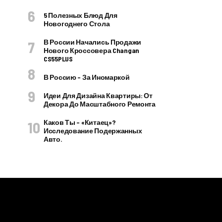
5 Полезных Блюд Для
Новогоднего Стола
В России Начались Продажи
Нового Кроссовера Changan
CS55PLUS
В Россию – За Иномаркой
Идеи Для Дизайна Квартиры: От
Декора До Масштабного Ремонта
Каков Ты – «китаец»?
Исследование Подержанных
Авто.