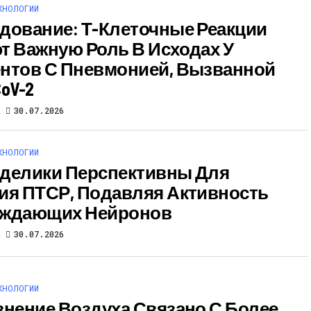
ХНОЛОГИИ
дование: Т-Клеточные Реакции
т Важную Роль В Исходах У
нтов С Пневмонией, Вызванной
oV-2
t
30.07.2026
ХНОЛОГИИ
делики Перспективны Для
ия ПТСР, Подавляя Активность
уждающих Нейронов
t
30.07.2026
ХНОЛОГИИ
знение Воздуха Связано С Более