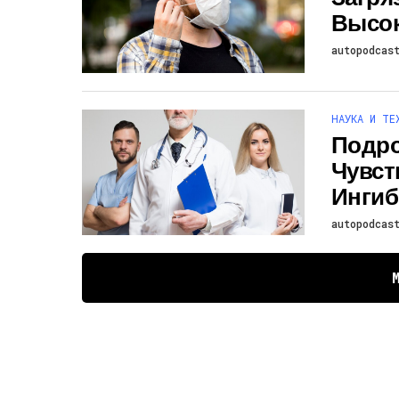
Высок
autopodcas
НАУКА И ТЕ
Подро
Чувст
Ингиб
autopodcas