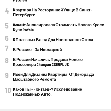
Квартира На Ресторанной Улице В Санкт-
Петербурге
Renault Анонсировала Стоимость Нового Кросс-
Купе Rafale
5 Полезных Блюд Для Новогоднего Стола
В Россию – За Иномаркой
В России Начались Продажи Нового
Кроссовера Changan CS55PLUS
Идеи Для Дизайна Квартиры: От Декора До
Масштабного Ремонта
Каков Ты – «китаец»? Исследование
Подержанных Авто.