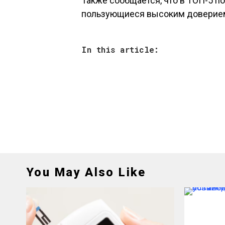
Также сообщается, что в ТОП-5 поп
пользующиеся высоким доверием 
In this article:
You May Also Like