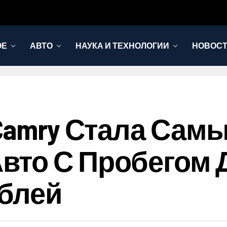
ОЕ
АВТО
НАУКА И ТЕХНОЛОГИИ
НОВОС
 Camry Стала Сам
вто С Пробегом 
блей