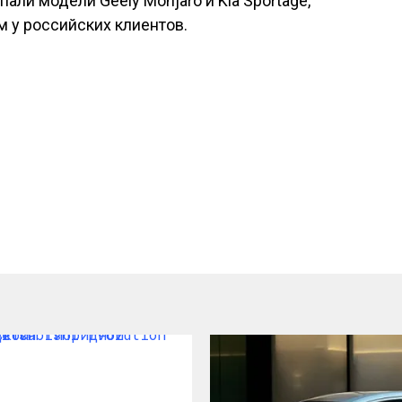
али модели Geely Monjaro и Kia Sportage,
у российских клиентов.