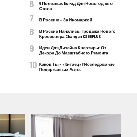
5 Полезных Блюд Для Новогоднего
Стола
В Россию – За Иномаркой
В России Начались Продажи Нового
Кроссовера Changan CS55PLUS
Идеи Для Дизайна Квартиры: От
Декора До Масштабного Ремонта
Каков Ты – «китаец»? Исследование
Подержанных Авто.