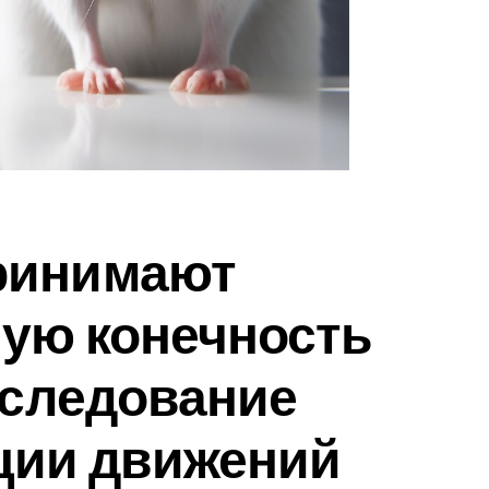
ринимают
ную конечность
сследование
ции движений