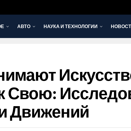
ОЕ
АВТО
НАУКА И ТЕХНОЛОГИИ
НОВОС
имают Искусст
к Свою: Исследо
и Движений