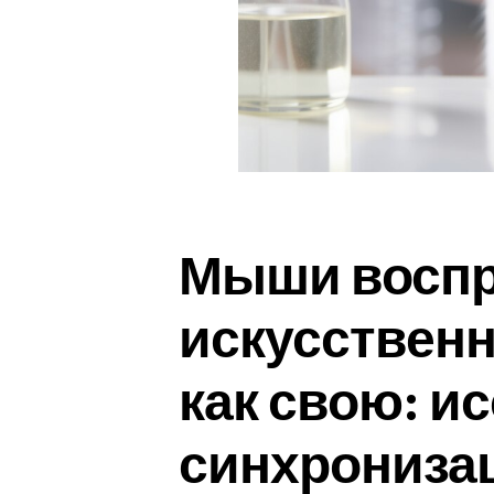
Мыши восп
искусствен
как свою: и
синхрониза