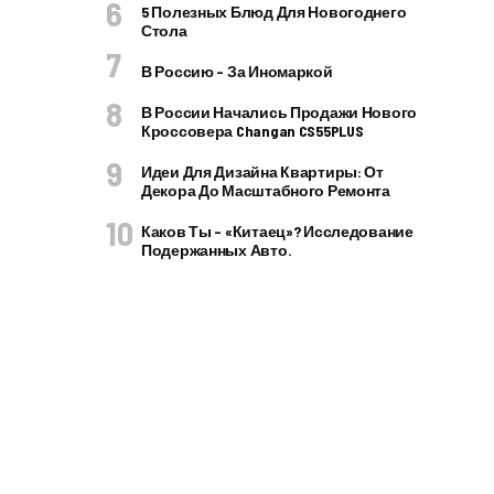
5 Полезных Блюд Для Новогоднего
Стола
В Россию – За Иномаркой
В России Начались Продажи Нового
Кроссовера Changan CS55PLUS
Идеи Для Дизайна Квартиры: От
Декора До Масштабного Ремонта
Каков Ты – «китаец»? Исследование
Подержанных Авто.